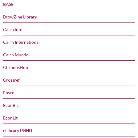
BASE
BrowZine Library
Cairn.info
Cairn International
Cairn Mundo
ChronosHub
Crossref
Ebsco
EconBiz
EconLit
eLibrary РИНЦ