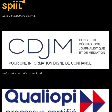
LaRSG est membre du SPIIL
Notre rédaction adhère au CDJM