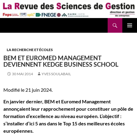
Aller
au
contenu
Recherche
La Revue des Sciences des Gestion – LaRSG.fr
LA RECHERCHE ET ÉCOLES
BEM ET EUROMED MANAGEMENT
DEVIENNENT KEDGE BUSINESS SCHOOL
30 MAI 2014
YVES SOULABAIL
Modifié le 21 juin 2024.
En janvier dernier, BEM et Euromed Management
annonçaient leur rapprochement pour constituer un pôle de
formation d’excellence au niveau européen. L’objectif :
s’installer d’ici 5 ans dans le Top 15 des meilleures écoles
européennes.