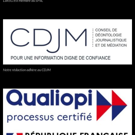
LaRSG est membre du SPIIL
Notre rédaction adhère au CDJM