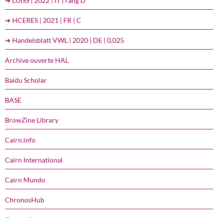
➔ LUISS | 2022 | IT | rang D
➔ HCERES | 2021 | FR | C
➔ Handelsblatt VWL | 2020 | DE | 0,025
Archive ouverte HAL
Baidu Scholar
BASE
BrowZine Library
Cairn.info
Cairn International
Cairn Mundo
ChronosHub