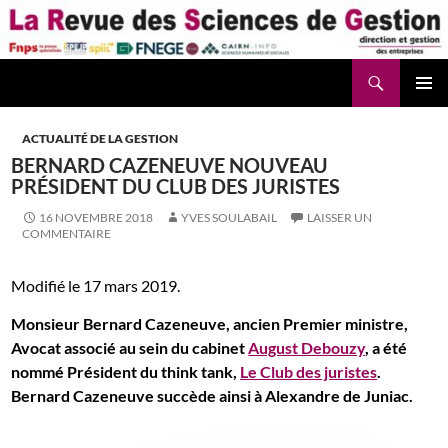
Aller
au
contenu
Recherche
La Revue des Sciences des Gestion – LaRSG.fr
ACTUALITÉ DE LA GESTION
BERNARD CAZENEUVE NOUVEAU
PRÉSIDENT DU CLUB DES JURISTES
16 NOVEMBRE 2018
YVES SOULABAIL
LAISSER UN
COMMENTAIRE
Modifié le 17 mars 2019.
Monsieur Bernard Cazeneuve, ancien Premier ministre,
Avocat associé au sein du cabinet
August Debouzy
, a été
nommé Président du think tank,
Le Club des juristes
.
Bernard Cazeneuve succède ainsi à Alexandre de Juniac.