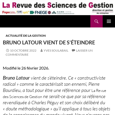
Aller
au
contenu
Recherche
La Revue des Sciences des Gestion – LaRSG.fr
ACTUALITÉ DE LA GESTION
BRUNO LATOUR VIENT DE S’ÉTEINDRE
10 OCTOBRE 2022
YVES SOULABAIL
LAISSER UN
COMMENTAIRE
Modifié le 26 février 2026.
Bruno Latour
vient de s’éteindre. Ce « constructiviste
radical » comme le caractérisait son ennemi, Pierre
Bourdieu, a tout pour être une référence pour
La Revue
ne serait-ce que par sa référence
des Sciences de Gestion
revendiquée à Charles Péguy et son choix délibéré du
« doute méthodologique » qu’il applique à tous les objets
de la connaissance du monde vivant. Nous n’aurons pas