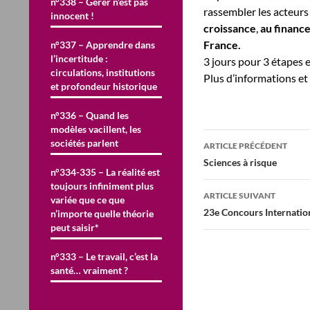
n°338 – Gérer n’est pas
rassembler les acteurs
innocent !
croissance
,
au financ
France.
n°337 – Apprendre dans
l’incertitude :
3 jours pour 3 étapes 
circulations, institutions
Plus d’informations et 
et profondeur historique
n°336 – Quand les
modèles vacillent, les
Navigation
sociétés parlent
ARTICLE PRÉCÉDENT
des
Sciences à risque
n°334-335 – La réalité est
articles
toujours infiniment plus
ARTICLE SUIVANT
variée que ce que
23e Concours Internatio
n’importe quelle théorie
peut saisir*
n°333 – Le travail, c’est la
santé… vraiment ?