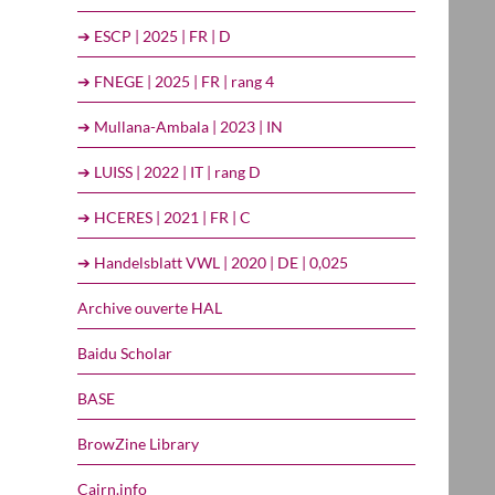
➔ ESCP | 2025 | FR | D
➔ FNEGE | 2025 | FR | rang 4
➔ Mullana-Ambala | 2023 | IN
➔ LUISS | 2022 | IT | rang D
➔ HCERES | 2021 | FR | C
➔ Handelsblatt VWL | 2020 | DE | 0,025
Archive ouverte HAL
Baidu Scholar
BASE
BrowZine Library
Cairn.info