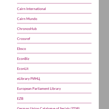
Cairn International
Cairn Mundo
ChronosHub
Crossref
Ebsco
EconBiz
EconLit
eLibrary РИНЦ
European Parliament Library
EZB
German Union Catalogue of Serials (ZDB)