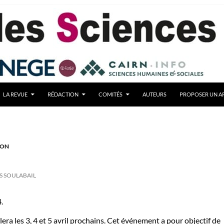
LA REVUE
RÉDACTION
COMITÉS
AUTEURS
PROPOSER UN AR
ION
S SOULABAIL
.
ra les 3, 4 et 5 avril prochains. Cet événement a pour objectif de