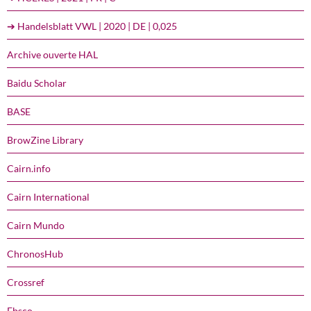
➔ Handelsblatt VWL | 2020 | DE | 0,025
Archive ouverte HAL
Baidu Scholar
BASE
BrowZine Library
Cairn.info
Cairn International
Cairn Mundo
ChronosHub
Crossref
Ebsco