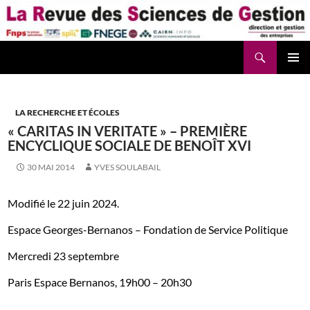
Aller
au
contenu
Recherche
La Revue des Sciences des Gestion – LaRSG.fr
LA RECHERCHE ET ÉCOLES
« CARITAS IN VERITATE » – PREMIÈRE
ENCYCLIQUE SOCIALE DE BENOÎT XVI
30 MAI 2014
YVES SOULABAIL
Modifié le 22 juin 2024.
Espace Georges-Bernanos – Fondation de Service Politique
Mercredi 23 septembre
Paris Espace Bernanos, 19h00 – 20h30