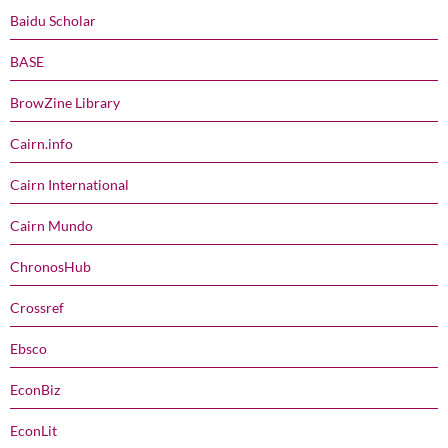
Baidu Scholar
BASE
BrowZine Library
Cairn.info
Cairn International
Cairn Mundo
ChronosHub
Crossref
Ebsco
EconBiz
EconLit