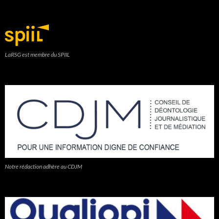
LaRSG est membre du SPIIL
Notre rédaction adhère au CDJM