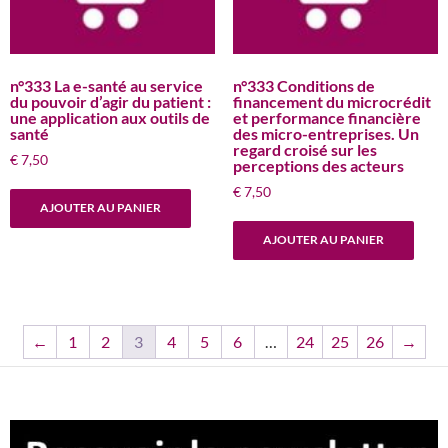
n°333 La e-santé au service
n°333 Conditions de
du pouvoir d’agir du patient :
financement du microcrédit
une application aux outils de
et performance financière
santé
des micro-entreprises. Un
regard croisé sur les
€
7,50
perceptions des acteurs
€
7,50
AJOUTER AU PANIER
AJOUTER AU PANIER
←
1
2
3
4
5
6
…
24
25
26
→