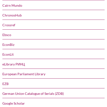
Cairn Mundo
ChronosHub
Crossref
Ebsco
EconBiz
EconLit
eLibrary РИНЦ
European Parliament Library
EZB
German Union Catalogue of Serials (ZDB)
Google Scholar