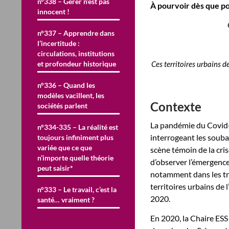
n°338 – Gérer n’est pas
À pourvoir dès que po
innocent !
n°337 – Apprendre dans
l’incertitude :
circulations, institutions
et profondeur historique
Ces territoires urbains de
n°336 – Quand les
modèles vacillent, les
Contexte
sociétés parlent
La pandémie du Covid-
n°334-335 – La réalité est
interrogeant les souba
toujours infiniment plus
variée que ce que
scène témoin de la cris
n’importe quelle théorie
d’observer l’émergence
peut saisir*
notamment dans les tra
territoires urbains de
n°333 – Le travail, c’est la
2020.
santé… vraiment ?
En 2020, la Chaire ES