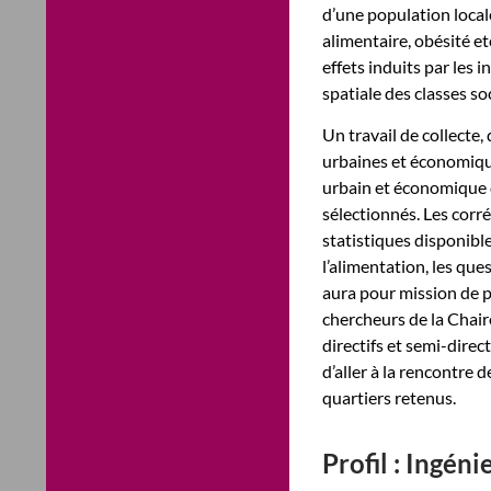
d’une population local
alimentaire, obésité et
effets induits par les i
spatiale des classes soc
Un travail de collecte,
urbaines et économique
urbain et économique d
sélectionnés. Les corr
statistiques disponible
l’alimentation, les que
aura pour mission de p
chercheurs de la Chair
directifs et semi-dire
d’aller à la rencontre 
quartiers retenus.
Profil : Ingén