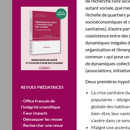
de recherche
Faire soci
autant sociale, que me
l’échelle de quartiers
socioéconomiques et de
sanitaires), d’autre par
coexistence entre des 
dynamiques inégales de 
organisation et l’émer
commun » qui pose un d
de dynamiques collecti
(associations, initiativ
Deux premières hypoth
REVUES PRÉDATRICES
La crise sanitaire d
populaires – désign
- Office français de
globale des habitant
l'intégrité scientifique
- Faux impacts
bien-être, leur sant
- Démasquer les revues
s’avère dans ce sen
- Rechercher une revue
Malgré une accentuat