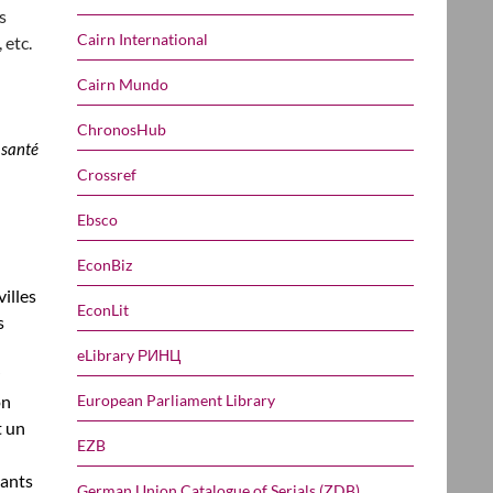
s
Cairn International
 etc.
Cairn Mundo
ChronosHub
t santé
Crossref
Ebsco
EconBiz
illes
EconLit
s
eLibrary РИНЦ
European Parliament Library
on
t un
EZB
sants
German Union Catalogue of Serials (ZDB)