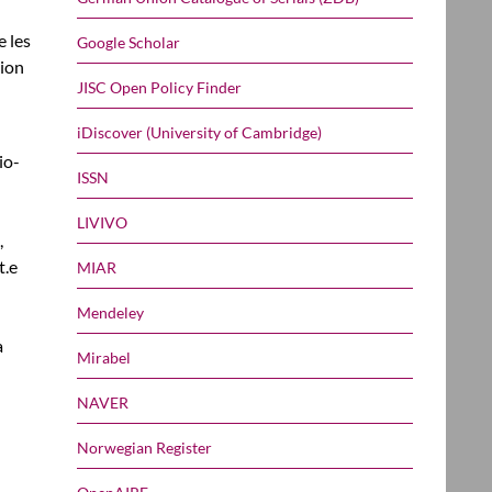
e les
Google Scholar
tion
JISC Open Policy Finder
iDiscover (University of Cambridge)
io-
ISSN
LIVIVO
,
t.e
MIAR
Mendeley
a
Mirabel
NAVER
Norwegian Register