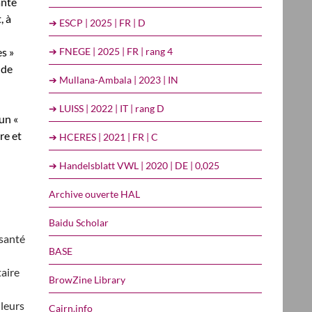
anté
, à
➔ ESCP | 2025 | FR | D
➔ FNEGE | 2025 | FR | rang 4
s »
 de
➔ Mullana-Ambala | 2023 | IN
➔ LUISS | 2022 | IT | rang D
un «
re et
➔ HCERES | 2021 | FR | C
➔ Handelsblatt VWL | 2020 | DE | 0,025
Archive ouverte HAL
Baidu Scholar
 santé
BASE
taire
BrowZine Library
lleurs
Cairn.info