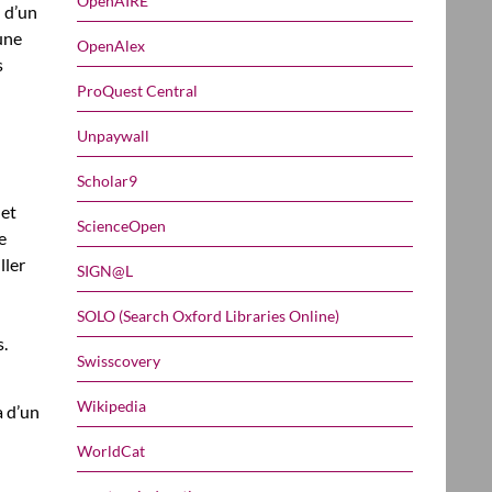
OpenAIRE
 d’un
une
OpenAlex
s
ProQuest Central
Unpaywall
Scholar9
 et
ScienceOpen
e
ller
SIGN@L
SOLO (Search Oxford Libraries Online)
s.
Swisscovery
Wikipedia
a d’un
WorldCat