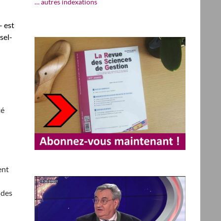
… autres indexations
– est
sel-
té
ent
 des