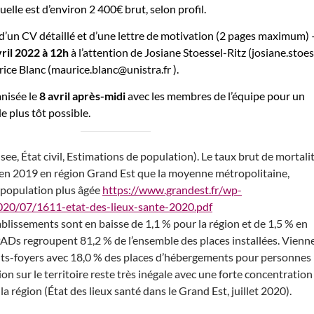
lle est d’environ 2 400€ brut, selon profil.
 d’un CV détaillé et d’une lettre de motivation (2 pages maximum) 
vril 2022 à 12h
à l’attention de Josiane Stoessel-Ritz (josiane.stoes
rice Blanc (maurice.blanc@unistra.fr ).
nisée le
8 avril après-midi
avec les membres de l’équipe pour un
e plus tôt possible.
see, État civil, Estimations de population). Le taux brut de mortali
 en 2019 en région Grand Est que la moyenne métropolitaine,
population plus âgée
https://www.grandest.fr/wp-
020/07/1611-etat-des-lieux-sante-2020.pdf
ablissements sont en baisse de 1,1 % pour la région et de 1,5 % en
ADs regroupent 81,2 % de l’ensemble des places installées. Vienn
nts-foyers avec 18,0 % des places d’hébergements pour personnes
ion sur le territoire reste très inégale avec une forte concentration
 la région (État des lieux santé dans le Grand Est, juillet 2020).