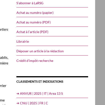
S’abonner à LaRSG
Achat au numéro (papier)
Achat au numéro (PDF)
rtiers
Achat à l’article (PDF)
Librairie
Déposer un article à la rédaction
blis,
Crédit d’impôt recherche
emière
CLASSEMENTS ET INDEXATIONS
rier
➔ ANVUR | 2025 | IT | Area 13 S
mme
➔ CNU | 2025 | FR | C