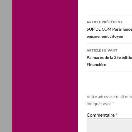
Navigation
ARTICLE PRÉCÉDENT
des
SUP’DE COM Paris lance
engagement citoyen
articles
ARTICLE SUIVANT
Palmarès de la 35e édit
Financière
Votre adresse e-mail ne s
indiqués avec
*
Commentaire
*