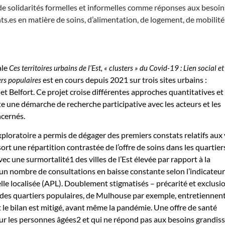
de solidarités formelles et informelles comme réponses aux besoin
s.es en matière de soins, d’alimentation, de logement, de mobilité,
ale
Ces territoires urbains de l’Est, « clusters » du Covid-19 : Lien social e
est en cours depuis 2021 sur trois sites urbains :
ers populaires
t Belfort. Ce projet croise différentes approches quantitatives et
pte une démarche de recherche participative avec les acteurs et les
ncernés.
loratoire a permis de dégager des premiers constats relatifs aux v
sort une répartition contrastée de l’offre de soins dans les quartier
vec une surmortalité1 des villes de l’Est élevée par rapport à la
n nombre de consultations en baisse constante selon l’indicateur
elle localisée (APL). Doublement stigmatisés – précarité et exclusi
s des quartiers populaires, de Mulhouse par exemple, entretiennen
t le bilan est mitigé, avant même la pandémie. Une offre de santé
ur les personnes âgées2 et qui ne répond pas aux besoins grandis