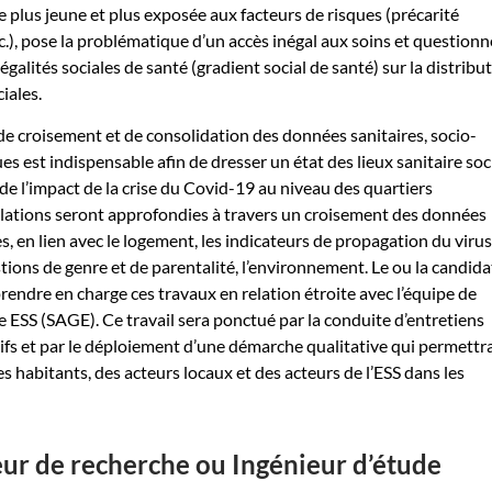
e plus jeune et plus exposée aux facteurs de risques (précarité
c.), pose la problématique d’un accès inégal aux soins et questionn
négalités sociales de santé (gradient social de santé) sur la distribu
iales.
 de croisement et de consolidation des données sanitaires, socio-
s est indispensable afin de dresser un état des lieux sanitaire soc
e l’impact de la crise du Covid-19 au niveau des quartiers
élations seront approfondies à travers un croisement des données
s, en lien avec le logement, les indicateurs de propagation du virus
stions de genre et de parentalité, l’environnement. Le ou la candida
rendre en charge ces travaux en relation étroite avec l’équipe de
e ESS (SAGE). Ce travail sera ponctué par la conduite d’entretiens
ctifs et par le déploiement d’une démarche qualitative qui permettr
des habitants, des acteurs locaux et des acteurs de l’ESS dans les
ieur de recherche ou Ingénieur d’étude