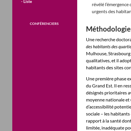
- Liste
révélé l’émergence 
urgents des habitant
CONFÉRENCIERS
Méthodologie
Une recherche doctor
des habitants des quarti
Mulhouse, Strasbourg e
qualitatives, et il ado
habitants des sites co
Une première phase exp
du Grand Est. Il en res
désignés prioritaires a
moyenne nationale et u
d’accessibilité potenti
sociale – les habitant
rapport à la santé don
limitée, inadéquate po