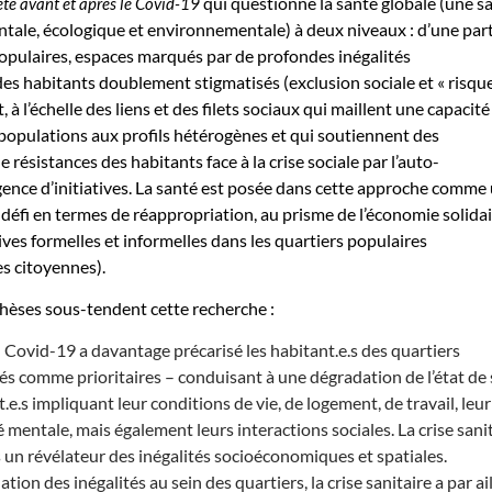
qui questionne la santé globale (une s
été avant et après le Covid-19
ntale, écologique et environnementale) à deux niveaux : d’une part
 populaires, espaces marqués par de profondes inégalités
s habitants doublement stigmatisés (exclusion sociale et « risque
t, à l’échelle des liens et des filets sociaux qui maillent une capacité
populations aux profils hétérogènes et qui soutiennent des
résistances des habitants face à la crise sociale par l’auto-
gence d’initiatives. La santé est posée dans cette approche comme 
éfi en termes de réappropriation, au prisme de l’économie solidai
ves formelles et informelles dans les quartiers populaires
es citoyennes).
èses sous-tendent cette recherche :
u Covid-19 a davantage précarisé les habitant.e.s des quartiers
és comme prioritaires – conduisant à une dégradation de l’état de
.e.s impliquant leur conditions de vie, de logement, de travail, leur
é mentale, mais également leurs interactions sociales. La crise sani
s un révélateur des inégalités socioéconomiques et spatiales.
ion des inégalités au sein des quartiers, la crise sanitaire a par ai