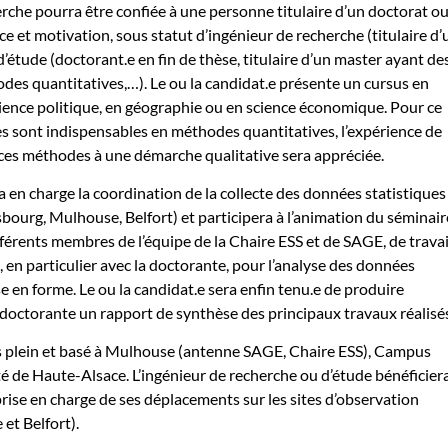
rche pourra être confiée à une personne titulaire d’un doctorat ou
e et motivation, sous statut d’ingénieur de recherche (titulaire d’
d’étude (doctorant.e en fin de thèse, titulaire d’un master ayant de
es quantitatives,…). Le ou la candidat.e présente un cursus en
cience politique, en géographie ou en science économique. Pour ce
s sont indispensables en méthodes quantitatives, l’expérience de
 ces méthodes à une démarche qualitative sera appréciée.
a en charge la coordination de la collecte des données statistiques
bourg, Mulhouse, Belfort) et participera à l’animation du séminair
fférents membres de l’équipe de la Chaire ESS et de SAGE, de travai
 en particulier avec la doctorante, pour l’analyse des données
se en forme. Le ou la candidat.e sera enfin tenu.e de produire
doctorante un rapport de synthèse des principaux travaux réalisé
s plein et basé à Mulhouse (antenne SAGE, Chaire ESS), Campus
té de Haute-Alsace. L’ingénieur de recherche ou d’étude bénéficier
 prise en charge de ses déplacements sur les sites d’observation
et Belfort).