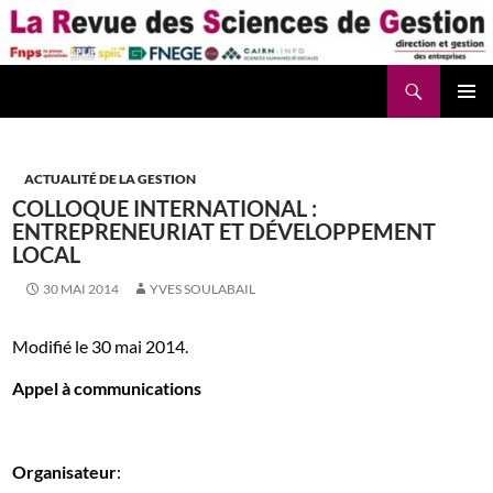
Aller
au
contenu
Recherche
La Revue des Sciences des Gestion – LaRSG.fr
ACTUALITÉ DE LA GESTION
COLLOQUE INTERNATIONAL :
ENTREPRENEURIAT ET DÉVELOPPEMENT
LOCAL
30 MAI 2014
YVES SOULABAIL
Modifié le 30 mai 2014.
Appel à communications
Organisateur
: