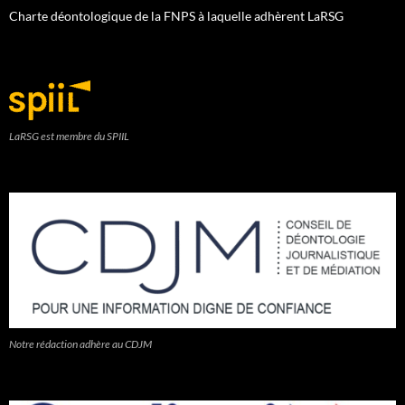
Charte déontologique de la FNPS à laquelle adhèrent LaRSG
LaRSG est membre du SPIIL
Notre rédaction adhère au CDJM