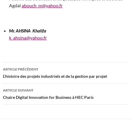
Agdal
abouch_m@yahoo.fr
Mr. AHSINA
Khalifa
k_ahsina@yahoo.fr
Navigation
ARTICLE PRÉCÉDENT
des
L’histoire des projets industriels et de la gestion par projet
articles
ARTICLE SUIVANT
Chaire Digital Innovation for Business à HEC Paris