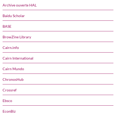
Archive ouverte HAL
Baidu Scholar
BASE
BrowZine Library
Cairn.info
Cairn International
Cairn Mundo
ChronosHub
Crossref
Ebsco
EconBiz