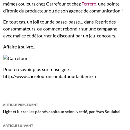
mêmes couleurs chez Carrefour et chez
Ferrero
, une pointe
d’ironie du producteur ou de son agence de communication !
En tout cas, un joli tour de passe-passe… dans l’esprit des
consommateurs, ou comment rebondir sur une campagne
avec malice et détourner le discount par un jeu-concours.
Affaire à suivre…
Pour en savoir plus sur l’enseigne :
http://www.carrefouruncombatpourlaliberte.fr
Navigation
ARTICLE PRÉCÉDENT
des
Light et lucre : les péchés capitaux selon Nestlé, par Yves Soulabail
articles
ARTICLE SUIVANT