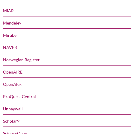
MIAR
Mendeley
Mirabel
NAVER
Norwegian Register
OpenAIRE
OpenAlex
ProQuest Central
Unpaywall
Scholar9
ScienceOpen