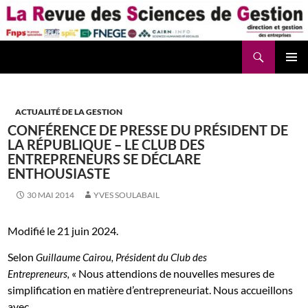
Aller
au
contenu
Recherche
La Revue des Sciences des Gestion – LaRSG.fr
ACTUALITÉ DE LA GESTION
CONFÉRENCE DE PRESSE DU PRÉSIDENT DE
LA RÉPUBLIQUE – LE CLUB DES
ENTREPRENEURS SE DÉCLARE
ENTHOUSIASTE
30 MAI 2014
YVES SOULABAIL
Modifié le 21 juin 2024.
Selon
Guillaume Cairou, Président du Club des
« Nous attendions de nouvelles mesures de
Entrepreneurs,
simplification en matière d’entrepreneuriat. Nous accueillons
avec