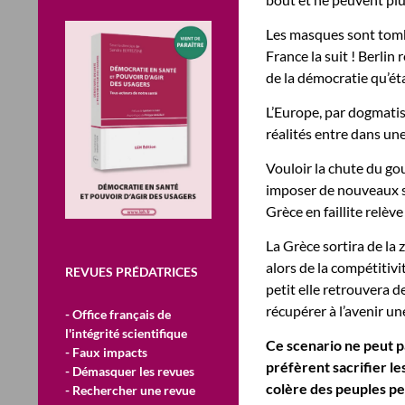
Les masques sont tombé
France la suit ! Berlin
de la démocratie qu’éta
L’Europe, par dogmatis
réalités entre dans un
Vouloir la chute du g
imposer de nouveaux s
Grèce en faillite relèv
La Grèce sortira de la z
alors de la compétitivi
REVUES PRÉDATRICES
petit elle retrouvera d
récupérer à l’avenir un
- Office français de
l'intégrité scientifique
Ce scenario ne peut pa
- Faux impacts
préfèrent sacrifier les
- Démasquer les revues
colère des peuples peu
- Rechercher une revue