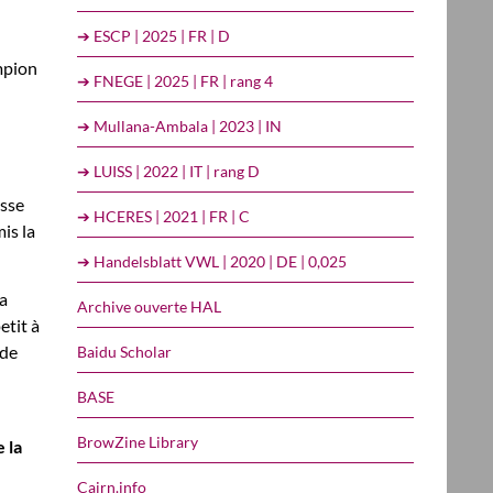
➔ ESCP | 2025 | FR | D
ampion
➔ FNEGE | 2025 | FR | rang 4
➔ Mullana-Ambala | 2023 | IN
➔ LUISS | 2022 | IT | rang D
isse
➔ HCERES | 2021 | FR | C
is la
➔ Handelsblatt VWL | 2020 | DE | 0,025
ra
Archive ouverte HAL
etit à
 de
Baidu Scholar
BASE
BrowZine Library
 la
Cairn.info