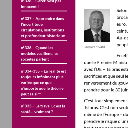
n°338 – Gérer n’est pas
innocent !
Selon
brocar
n°337 – Apprendre dans
euro, 
l’incertitude :
circulations, institutions
ceintu
et profondeur historique
Au-del
peupl
Jacques Myard
n°336 – Quand les
modèles vacillent, les
En ef
sociétés parlent
que le Premier Ministr
avec l’UE – Tsipras est
n°334-335 – La réalité est
sacrifices et que seul
toujours infiniment plus
variée que ce que
renversement du gouver
n’importe quelle théorie
prendre pour le 30 juin,
peut saisir*
C’est tout simplement
n°333 – Le travail, c’est la
Tsipras. C’est non seu
santé… vraiment ?
même de l’Europe – du 
prendre le risque d’un
bout et ne peuvent plus