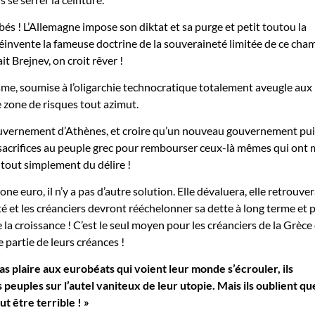
s ! L’Allemagne impose son diktat et sa purge et petit toutou la
 réinvente la fameuse doctrine de la souveraineté limitée de ce ch
it Brejnev, on croit rêver !
me, soumise à l’oligarchie technocratique totalement aveugle aux
e zone de risques tout azimut.
ouvernement d’Athènes, et croire qu’un nouveau gouvernement pu
acrifices au peuple grec pour rembourser ceux-là mêmes qui ont m
e tout simplement du délire !
one euro, il n’y a pas d’autre solution. Elle dévaluera, elle retrouve
té et les créanciers devront rééchelonner sa dette à long terme et p
e la croissance ! C’est le seul moyen pour les créanciers de la Grèce
e partie de leurs créances !
s plaire aux eurobéats qui voient leur monde s’écrouler, ils
 peuples sur l’autel vaniteux de leur utopie. Mais ils oublient que
t être terrible ! »