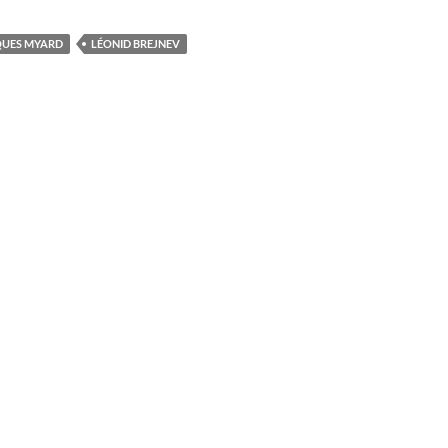
QUES MYARD
LÉONID BREJNEV