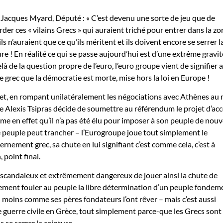
 Jacques Myard, Député : « C’est devenu une sorte de jeu que de
der ces « vilains Grecs » qui auraient triché pour entrer dans la zo
ils n’auraient que ce qu’ils méritent et ils doivent encore se serrer l
re ! En réalité ce qui se passe aujourd’hui est d’une extrême gravit
à de la question propre de l’euro, l’euro groupe vient de signifier 
e grec que la démocratie est morte, mise hors la loi en Europe !
fet, en rompant unilatéralement les négociations avec Athènes au 
e Alexis Tsipras décide de soumettre au référendum le projet d’ac
ime en effet qu’il n’a pas été élu pour imposer à son peuple de nou
 le peuple peut trancher – l’Eurogroupe joue tout simplement le
nement grec, sa chute en lui signifiant c’est comme cela, c’est à
 point final.
 scandaleux et extrêmement dangereux de jouer ainsi la chute de
lement fouler au peuple la libre détermination d’un peuple fondem
moins comme ses pères fondateurs l’ont rêver – mais c’est aussi
e guerre civile en Grèce, tout simplement parce-que les Grecs sont
 se serrer la ceinture.