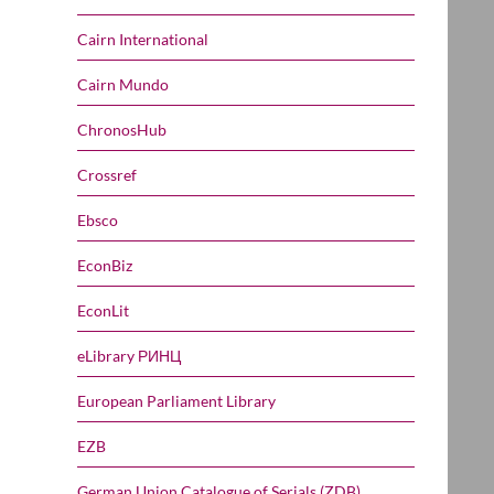
Cairn International
Cairn Mundo
ChronosHub
Crossref
Ebsco
EconBiz
EconLit
eLibrary РИНЦ
European Parliament Library
EZB
German Union Catalogue of Serials (ZDB)