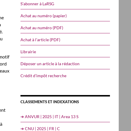
S’abonner à LaRSG
Achat au numéro (papier)
ne
a
Achat au numéro (PDF)
é.
au
Achat à l’article (PDF)
Librairie
motif
cord
Déposer un article à la rédaction
veaux
Crédit d’impôt recherche
CLASSEMENTS ET INDEXATIONS
ent
➔ ANVUR | 2025 | IT | Area 13 S
 à
➔ CNU | 2025 | FR | C