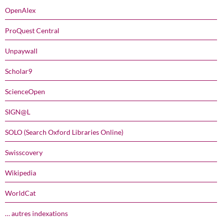
OpenAlex
ProQuest Central
Unpaywall
Scholar9
ScienceOpen
SIGN@L
SOLO (Search Oxford Libraries Online)
Swisscovery
Wikipedia
WorldCat
… autres indexations