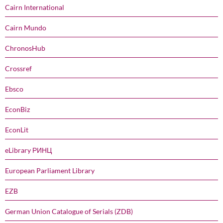
Cairn International
Cairn Mundo
ChronosHub
Crossref
Ebsco
EconBiz
EconLit
eLibrary РИНЦ
European Parliament Library
EZB
German Union Catalogue of Serials (ZDB)