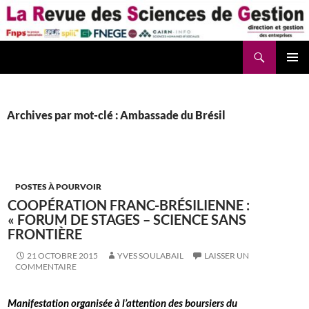
Aller
au
contenu
Recherche
La Revue des Sciences des Gestion – LaRSG.fr
Archives par mot-clé : Ambassade du Brésil
POSTES À POURVOIR
COOPÉRATION FRANC-BRÉSILIENNE :
« FORUM DE STAGES – SCIENCE SANS
FRONTIÈRE
21 OCTOBRE 2015
YVES SOULABAIL
LAISSER UN
COMMENTAIRE
Manifestation organisée à l’attention des boursiers du