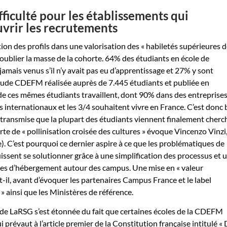
ficulté pour les établissements qui
uvrir les recrutements
ion des profils dans une valorisation des « habiletés supérieures d
s oublier la masse de la cohorte. 64% des étudiants en école de
amais venus s’il n’y avait pas eu d’apprentissage et 27% y sont
tude CDEFM réalisée auprès de 7.445 étudiants et publiée en
 ces mêmes étudiants travaillent, dont 90% dans des entreprise
s internationaux et les 3/4 souhaitent vivre en France. C’est donc 
e transmise que la plupart des étudiants viennent finalement cherc
te de « pollinisation croisée des cultures » évoque Vincenzo Vinzi,
e). C’est pourquoi ce dernier aspire à ce que les problématiques de
uissent se solutionner grâce à une simplification des processus et 
res d’hébergement autour des campus. Une mise en « valeur
t-il, avant d’évoquer les partenaires Campus France et le label
» ainsi que les Ministères de référence.
 de LaRSG s’est étonnée du fait que certaines écoles de la CDEFM
ui prévaut à l’article premier de la Constitution française intitulé « 