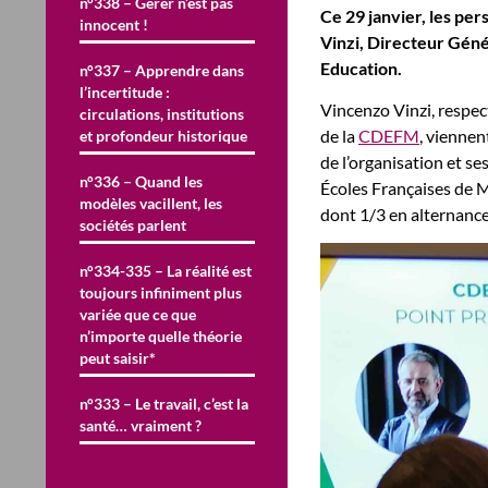
n°338 – Gérer n’est pas
Ce 29 janvier, les pe
innocent !
Vinzi, Directeur Géné
Education.
n°337 – Apprendre dans
l’incertitude :
Vincenzo Vinzi, respec
circulations, institutions
de la
CDEFM
, viennen
et profondeur historique
de l’organisation et s
n°336 – Quand les
Écoles Françaises de M
modèles vacillent, les
dont 1/3 en alternance
sociétés parlent
n°334-335 – La réalité est
toujours infiniment plus
variée que ce que
n’importe quelle théorie
peut saisir*
n°333 – Le travail, c’est la
santé… vraiment ?