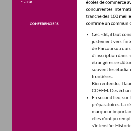
- Liste
écoles de commerce ave
concurrentes internati
tranche des 100 meille
confirme un communi
CONFÉRENCIERS
Ceci-dit, il faut co
justement vers l’inte
de Parcoursup qui d
d’inscription dans l
étrangères se clôtu
souvent les étudian
frontières.
Bien entendu, il fau
CDEFM. Des échanges
En second lieu, sur 
préparatoires. La r
marqueur important d
elles n’ont pu rempl
s’intensifie. Histor