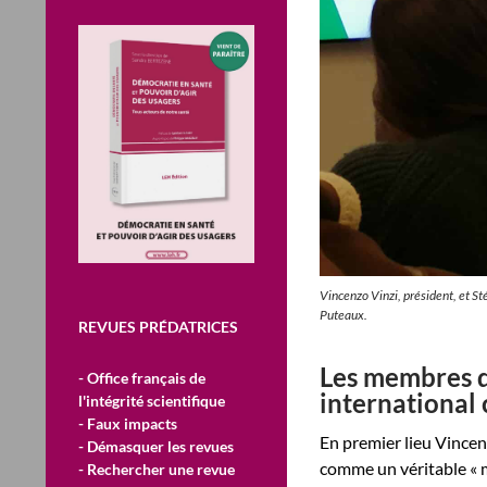
Vincenzo Vinzi, président, et S
Puteaux.
REVUES PRÉDATRICES
Les membres 
- Office français de
international 
l'intégrité scientifique
- Faux impacts
En premier lieu Vincen
- Démasquer les revues
comme un véritable « m
- Rechercher une revue