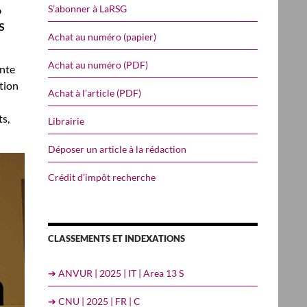
S’abonner à LaRSG
o
S
Achat au numéro (papier)
Achat au numéro (PDF)
ente
tion
Achat à l’article (PDF)
s,
Librairie
Déposer un article à la rédaction
Crédit d’impôt recherche
CLASSEMENTS ET INDEXATIONS
➔ ANVUR | 2025 | IT | Area 13 S
➔ CNU | 2025 | FR | C