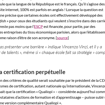
ule que la langue de la République est le français. Qu’il s’agisse des
te internet, 100% est parfois en anglais ! Lorsque la question est
ne précise que certaines écoles ont effectivement développé des
lish » pour ceux des étudiants qui veulent s’inscrire dans des carri
 reste pas moins que l’
ESCP
est financée, pour partie, par des
les entreprises du tissu économique parisien, alors que l’établisse
omme raison d’être de son acronyme. [
source
]
as présenter une barrière » indique Vincenzo Vinzi, et il y a
 de talents », même si « chaque école fait sa stratégie » com
a certification perpétuelle
on des critères de qualité serait souhaitée par le président de la 
smes de certification, autant nationale qu’internationale, Vincenz
hait que la certification « Qualiopi » – considérée aujourd’hui com
estataires d’actions de formation et d’apprentissage – puisse subir
une version complémentaire Qualiopi +.