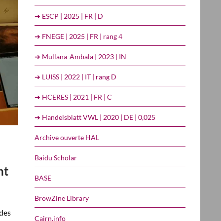
➔ ESCP | 2025 | FR | D
➔ FNEGE | 2025 | FR | rang 4
➔ Mullana-Ambala | 2023 | IN
➔ LUISS | 2022 | IT | rang D
➔ HCERES | 2021 | FR | C
➔ Handelsblatt VWL | 2020 | DE | 0,025
Archive ouverte HAL
Baidu Scholar
nt
BASE
BrowZine Library
ndes
Cairn.info