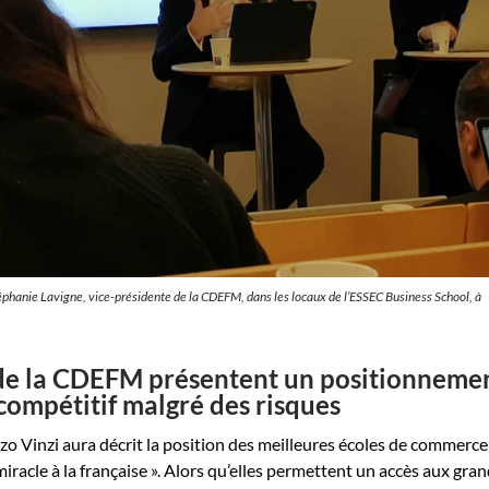
téphanie Lavigne, vice-présidente de la CDEFM, dans les locaux de l’ESSEC Business School, à
de la CDEFM présentent un positionneme
compétitif malgré des risques
zo Vinzi aura décrit la position des meilleures écoles de commerce
iracle à la française ». Alors qu’elles permettent un accès aux gra