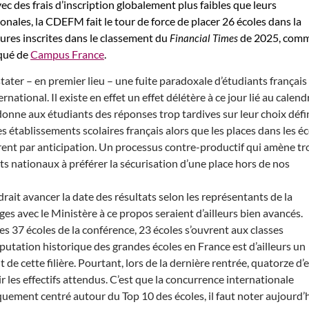
c des frais d’inscription globalement plus faibles que leurs
onales, la CDEFM fait le tour de force de placer 26 écoles dans la
ures inscrites dans le classement du
de 2025, comm
Financial Times
qué de
Campus France
.
nstater – en premier lieu – une fuite paradoxale d’étudiants français
rnational. Il existe en effet un effet délétère à ce jour lié au calend
onne aux étudiants des réponses trop tardives sur leur choix défin
es établissements scolaires français alors que les places dans les é
rent par anticipation. Un processus contre-productif qui amène tr
ts nationaux à préférer la sécurisation d’une place hors de nos
drait avancer la date des résultats selon les représentants de la
 avec le Ministère à ce propos seraient d’ailleurs bien avancés.
les 37 écoles de la conférence, 23 écoles s’ouvrent aux classes
éputation historique des grandes écoles en France est d’ailleurs un
e cette filière. Pourtant, lors de la dernière rentrée, quatorze d’
ir les effectifs attendus. C’est que la concurrence internationale
iquement centré autour du Top 10 des écoles, il faut noter aujourd’