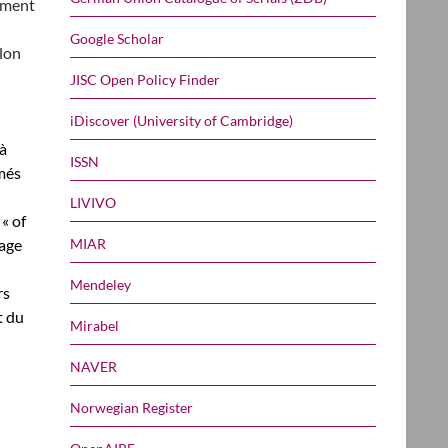
lement
Google Scholar
elon
JISC Open Policy Finder
iDiscover (University of Cambridge)
à
ISSN
ômés
LIVIVO
 « of
sage
MIAR
Mendeley
rs
t du
Mirabel
NAVER
Norwegian Register