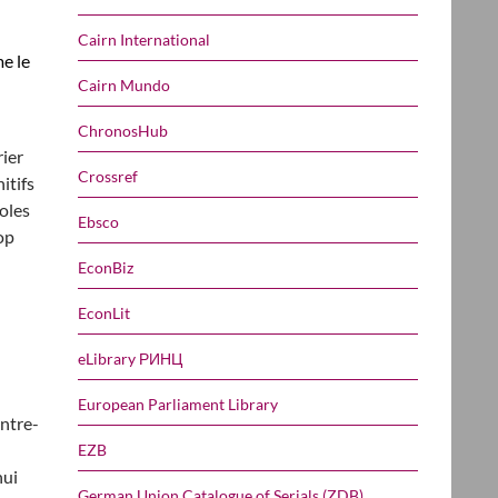
Cairn International
e le
Cairn Mundo
ChronosHub
rier
Crossref
itifs
coles
Ebsco
op
EconBiz
EconLit
eLibrary РИНЦ
European Parliament Library
entre-
EZB
hui
German Union Catalogue of Serials (ZDB)