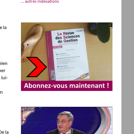
… autres indexations
e la
s
bien
her
 lui-
un
De la