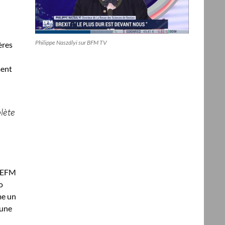
Philippe Naszályi sur BFM TV
ères
ment
plète
CDEFM
o
me un
 une