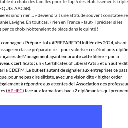
able du choix des familles pour le Top 5 des établissements trip
 EQUIS, AACSB).
ières sinon rien… » deviendrait une attitude souvent constatée s
nie Lavigne. En tout cas, « rien en France » faut-il préciser si les
 par ce choix n’obtenaient de place dans le quinté !
compagne « Prépare-toi » #PREPARETOI initiée dès 2024, visant 
assage en classe préparatoire – pour valoriser ces étudiants dipl
ançaises de Management ayant emprunté cette filière – par la
aux certificats : un « Certificates of Liberal Arts » et un autre dit
ar la CDEFM. Le but est autant de signaler aux entreprises ce pas
que, pour ne pas dire élitiste, avec une vision dite « higher order
nt également à répondre aux attentes de l’Association des professeu
es (
APHEC
) face aux formations bac +2 diplômantes qui prennen