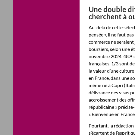
Une double dif
cherchent à o
Au-delà de cette sélect
pensée », il ne faut pa
commerce ne seraient j
boursiers, selon une é
novembre 2024. 48% de
françaises. 1/3 sont de
la valeur d’une cultur
en France, dans une sor
même né à Capri (Itali
délivrance des visas p
accroissement des off
républicaine » précise-
« Bienvenue en France 
Pourtant, la rédaction
s’écartent de l’esprit q