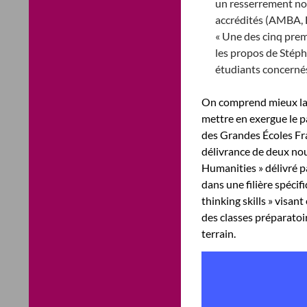
un resserrement not
accrédités (AMBA,
« Une des cinq prem
les propos de Stépha
étudiants concernés
On comprend mieux la 
mettre en exergue le p
des Grandes Écoles Fr
délivrance de deux nouve
Humanities » délivré p
dans une filière spécifi
thinking skills » visa
des classes préparatoir
terrain.