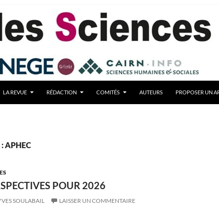
LA REVUE
RÉDACTION
COMITÉS
AUTEURS
PROPOSER UN AR
é : APHEC
ES
RSPECTIVES POUR 2026
YVES SOULABAIL
LAISSER UN COMMENTAIRE