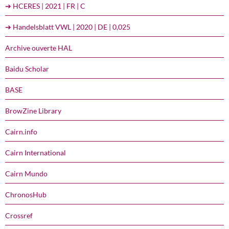
➔ HCERES | 2021 | FR | C
➔ Handelsblatt VWL | 2020 | DE | 0,025
Archive ouverte HAL
Baidu Scholar
BASE
BrowZine Library
Cairn.info
Cairn International
Cairn Mundo
ChronosHub
Crossref