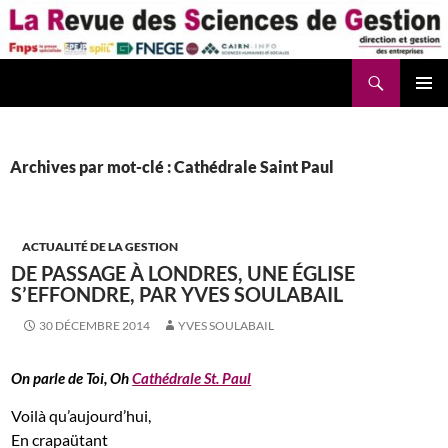
Aller
au
contenu
Recherche
La Revue des Sciences des Gestion – LaRSG.fr
Archives par mot-clé : Cathédrale Saint Paul
ACTUALITÉ DE LA GESTION
DE PASSAGE À LONDRES, UNE ÉGLISE
S’EFFONDRE, PAR YVES SOULABAIL
30 DÉCEMBRE 2014
YVES SOULABAIL
On parle de Toi, Oh
Cathédrale St. Paul
Voilà qu’aujourd’hui,
En crapaütant