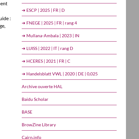
dent
➔ ESCP | 2025 | FR | D
uide :
➔ FNEGE | 2025 | FR | rang 4
ge,
➔ Mullana-Ambala | 2023 | IN
➔ LUISS | 2022 | IT | rang D
➔ HCERES | 2021 | FR | C
➔ Handelsblatt VWL | 2020 | DE | 0,025
Archive ouverte HAL
Baidu Scholar
BASE
BrowZine Library
Cairn.info