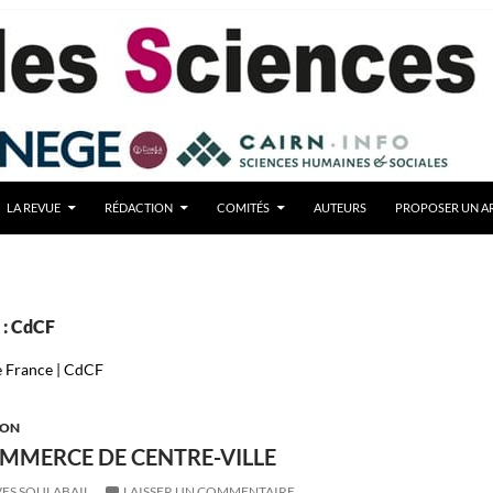
LA REVUE
RÉDACTION
COMITÉS
AUTEURS
PROPOSER UN AR
 : CdCF
 France | CdCF
ION
OMMERCE DE CENTRE-VILLE
ES SOULABAIL
LAISSER UN COMMENTAIRE