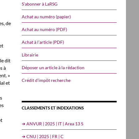
S’abonner à LaRSG
Achat au numéro (papier)
es, de
Achat au numéro (PDF)
Achat à l’article (PDF)
et
Librairie
e dit
Déposer un article à la rédaction
s à
nt. »
Crédit d’impôt recherche
al et
s
es
CLASSEMENTS ET INDEXATIONS
et
➔ ANVUR | 2025 | IT | Area 13 S
➔ CNU | 2025 | FR | C