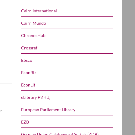
Cairn International
Cairn Mundo
ChronosHub
Crossref
Ebsco
EconBiz
EconLit
eLibrary РИНЦ
,
European Parliament Library
EZB
German Union Catalogue of Serials (ZDB)