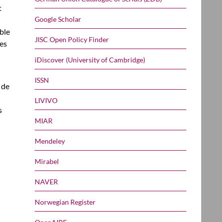
t
Google Scholar
ble
JISC Open Policy Finder
les
iDiscover (University of Cambridge)
ISSN
 de
LIVIVO
s
MIAR
Mendeley
Mirabel
NAVER
Norwegian Register