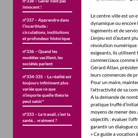
n°338 – Gérer n’est pas
innocent !
Le centre-ville est un 
n°337 – Apprendre dans
dynamique ou encore le
l’incertitude :
logements et de services
circulations, institutions
L’enjeu est d’autant pl
et profondeur historique
révolution numérique 
n°336 – Quand les
exigeants, ils utilisen
modèles vacillent, les
commerciaux comme les 
sociétés parlent
Gérard Atlan, présiden
leurs commerces de pro
n°334-335 – La réalité est
Pour un maire, mainteni
toujours infiniment plus
variée que ce que
l’attractivité de sa c
n’importe quelle théorie
A la demande de nombr
peut saisir*
pratique truffé d’initia
moyens de mener des ac
n°333 – Le travail, c’est la
objectifs : évaluer l’o
santé… vraiment ?
garantir un dialogue co
« Ce guide a vocation à 