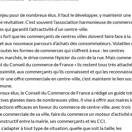
enjeu pour de nombreux élus. Il faut le développer, y maintenir une
 revitaliser. C’est souvent l’association harmonieuse de commerc
 qui garantit l’attractivité d’un centre-ville.
us fort que les commerçants de centres villes doivent faire face à la
et aux nouveaux parcours d’achats des consommateurs. Volatiles 
t toutes les formes de commerces qui s’offrent à eux : les centres
marchés, le drive comme l’épicier du coin de la rue. Mais comme l
t du Conseil du commerce de France « ils restent tous très attaché
ximité, aux commerçants qu’ils connaissent et qui les reconnaisse
r une offre commerciale en centre-ville, c’est maintenir le lien soci
ommune.
eux élus, le Conseil du Commerce de France a rédigé un guide trè
tives glanées dans de nombreuses villes. Il vise à offrir aux maires l
tions efficaces en faveur du commerce de centre-ville, avec trois
ffre commerciale de sa ville, faire du commerce un moteur d’activité 
nstructif entre la mairie, ses commerçants et les CCI.
s’adapter à tout type de situation, quelle que soit la taille, les