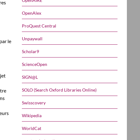
OpenAIRE
res
OpenAlex
ProQuest Central
Unpaywall
par le
Scholar9
ScienceOpen
jet
SIGN@L
SOLO (Search Oxford Libraries Online)
tre
ons
Swisscovery
teurs
Wikipedia
WorldCat