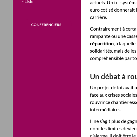
- Liste
actuels. Un tel système
euro cotisé donnerait l
carrière.
CONFÉRENCIERS
Contrairement à certai
rampante ou une casse
répartition
, à laquelle
solidarités, mais de le
compréhensible par to
Un débat à ro
Un projet de loi avait
face aux crises sociale
rouvrir ce chantier ess
intermédiaires.
Il ne s’agit plus de g
dont les limites devien
d’alarme. Il doit être 