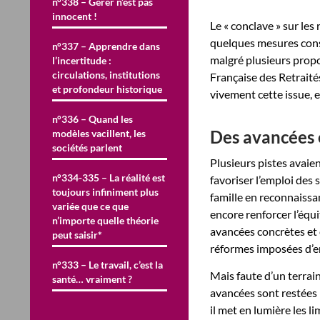
n°338 – Gérer n’est pas
innocent !
Le « conclave » sur les
quelques mesures conse
n°337 – Apprendre dans
malgré plusieurs propo
l’incertitude :
circulations, institutions
Française des Retraité
et profondeur historique
vivement cette issue, e
n°336 – Quand les
Des avancées 
modèles vacillent, les
sociétés parlent
Plusieurs pistes avaien
n°334-335 – La réalité est
favoriser l’emploi des 
toujours infiniment plus
famille en reconnaissa
variée que ce que
encore renforcer l’équ
n’importe quelle théorie
avancées concrètes et 
peut saisir*
réformes imposées d’e
n°333 – Le travail, c’est la
Mais faute d’un terrain
santé… vraiment ?
avancées sont restées 
il met en lumière les l