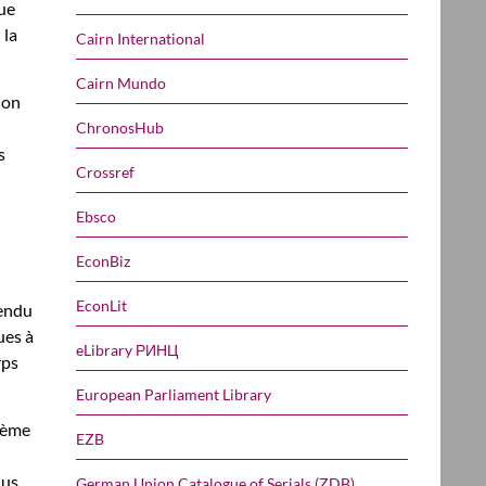
ue
 la
Cairn International
Cairn Mundo
ion
ChronosHub
s
Crossref
Ebsco
EconBiz
EconLit
pendu
ues à
eLibrary РИНЦ
rps
European Parliament Library
tème
EZB
lus
German Union Catalogue of Serials (ZDB)