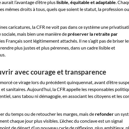
 aurait l’avantage d’être plus
lisible, équitable et adaptable
. Chaq
es mêmes droits à tous, quels que soient le statut, la profession ou
nes caricatures, la CFR ne voit pas dans ce système une privatisat
 sociale, mais bien une manière de
préserver la retraite par
 les Français sont légitimement attachés. Il ne s’agit pas de briser le
s rendre plus justes et plus pérennes, dans un cadre lisible et
us.
uvrir avec courage et transparence
 amorcé ce virage lors du précédent quinquennat, avant d’être sus
s et sanitaires. Aujourd’hui, la CFR appelle les responsables politiq
entiel, sans tabou ni démagogie, en associant les citoyens et les co
agner du temps ou de retoucher les marges, mais de
refonder
un sys
nent chaque jour plus visibles. L’échec du conclave est un signal
le point de départ d’un nouveau cycle de réflexion, plus ambitieux, p