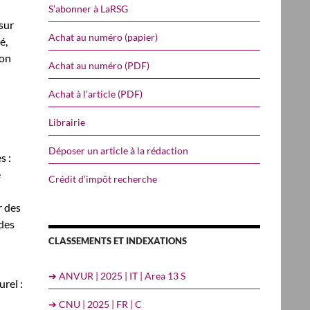
S’abonner à LaRSG
 sur
Achat au numéro (papier)
é,
ion
Achat au numéro (PDF)
Achat à l’article (PDF)
Librairie
Déposer un article à la rédaction
s :
e
Crédit d’impôt recherche
u
r des
 des
CLASSEMENTS ET INDEXATIONS
➔ ANVUR | 2025 | IT | Area 13 S
rel :
➔ CNU | 2025 | FR | C