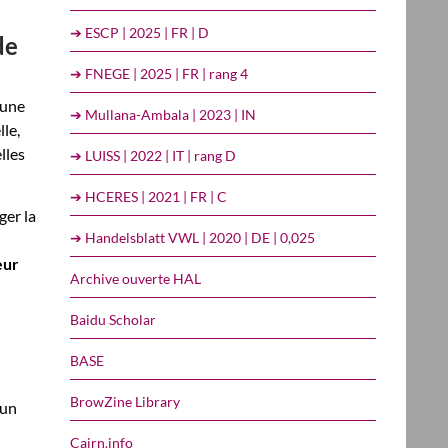
➔ ESCP | 2025 | FR | D
de
➔ FNEGE | 2025 | FR | rang 4
 une
➔ Mullana-Ambala | 2023 | IN
le,
lles
➔ LUISS | 2022 | IT | rang D
➔ HCERES | 2021 | FR | C
ger la
➔ Handelsblatt VWL | 2020 | DE | 0,025
eur
Archive ouverte HAL
Baidu Scholar
BASE
BrowZine Library
’un
Cairn.info