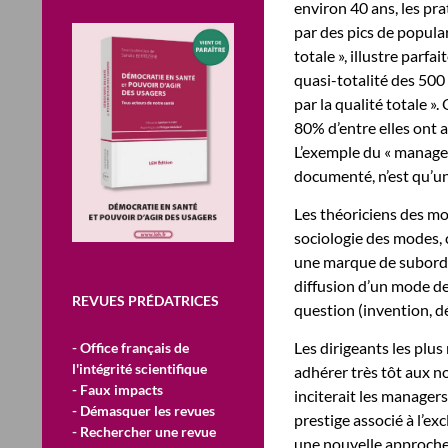
environ 40 ans, les pra
par des pics de popular
totale », illustre par
quasi-totalité des 500
par la qualité totale »
80% d’entre elles ont 
L’exemple du « managem
documenté, n’est qu’un
Les théoriciens des mo
sociologie des modes,
une marque de subordi
diffusion d’un mode de
REVUES PRÉDATRICES
question (invention, dé
Les dirigeants les plu
- Office français de
l'intégrité scientifique
adhérer très tôt aux nou
- Faux impacts
inciterait les manager
- Démasquer les revues
prestige associé à l’ex
- Rechercher une revue
une nouvelle approche,