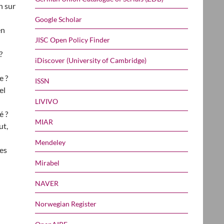
n sur
Google Scholar
en
JISC Open Policy Finder
?
iDiscover (University of Cambridge)
e ?
ISSN
el
LIVIVO
é ?
MIAR
ut,
Mendeley
es
Mirabel
NAVER
Norwegian Register