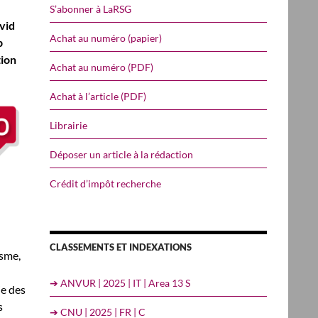
S’abonner à LaRSG
vid
Achat au numéro (papier)
b
tion
Achat au numéro (PDF)
Achat à l’article (PDF)
Librairie
Déposer un article à la rédaction
Crédit d’impôt recherche
CLASSEMENTS ET INDEXATIONS
isme,
➔ ANVUR | 2025 | IT | Area 13 S
rie des
s
➔ CNU | 2025 | FR | C