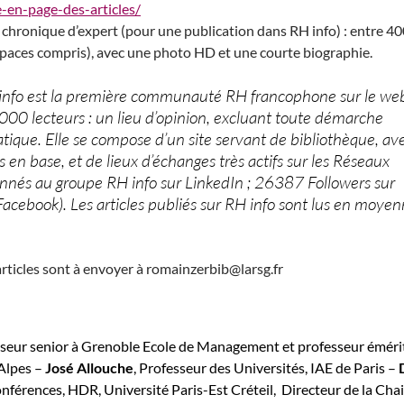
se-en-page-des-articles/
 chronique d’expert (pour une publication dans RH info) : entre 40
paces compris), avec une photo HD et une courte biographie.
nfo est la première communauté RH francophone sur le we
00 lecteurs : un lieu d’opinion, excluant toute démarche
atique. Elle se compose d’un site servant de bibliothèque, av
 en base, et de lieux d’échanges très actifs sur les Réseaux
nés au groupe RH info sur LinkedIn ; 26387 Followers sur
Facebook). Les articles publiés sur RH info sont lus en moye
articles sont à envoyer à romainzerbib@larsg.fr
sseur senior à Grenoble Ecole de Management et professeur éméri
 Alpes –
José
Allouche
, Professeur des Universités, IAE de Paris –
onférences, HDR, Université Paris-Est Créteil, Directeur de la Cha