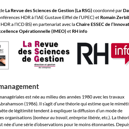
 de
La Revue des Sciences de Gestion (La RSG)
coordonné par
Da
onférences HDR à l’IAE Gustave Eiffel de l’UPEC) et
Romain Zerbi
HDR a l’ICD BS) en partenariat avec la
Chaire ESSEC de l’Innova
Excellence Opérationnelle (IMEO)
et
RH info
 management
anagériales est née au milieu des années 1980 avec les travaux
Abrahamson (1986). Il s’agit d’une théorie qui estime que le mimét
uête de légitimité tendent à expliquer la diffusion d’un mode de
s organisations (
,
, etc.). La théo
bonheur au travail
entreprise libérée
t née d’une série d’observations pour le moins étonnantes. Depui