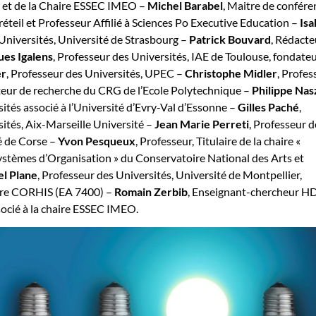
et de la Chaire ESSEC IMEO –
Michel Barabel
, Maitre de confére
réteil et Professeur Affilié à Sciences Po Executive Education –
Isa
 Universités, Université de Strasbourg –
Patrick Bouvard
, Rédacte
ues Igalens
, Professeur des Universités, IAE de Toulouse, fondate
er
, Professeur des Universités, UPEC –
Christophe Midler
, Profes
teur de recherche du CRG de l’Ecole Polytechnique –
Philippe
Nasz
ités associé à l’Université d’Evry-Val d’Essonne –
Gilles Paché
,
ités, Aix-Marseille Université –
Jean Marie Perreti
, Professeur d
é de Corse –
Yvon Pesqueux
, Professeur, Titulaire de la chaire «
tèmes d’Organisation » du Conservatoire National des Arts et
el Plane
, Professeur des Universités, Université de Montpellier,
oire CORHIS (EA 7400) –
Romain Zerbib
, Enseignant-chercheur H
ocié à la chaire ESSEC IMEO.