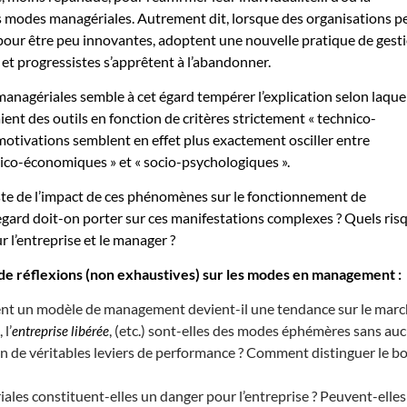
s modes managériales. Autrement dit, lorsque des organisations p
our être peu innovantes, adoptent une nouvelle pratique de gesti
 et progressistes s’apprêtent à l’abandonner.
anagériales semble à cet égard tempérer l’explication selon laque
ent des outils en fonction de critères strictement « technico-
otivations semblent en effet plus exactement osciller entre
ico-économiques » et « socio-psychologiques ».
uste de l’impact de ces phénomènes sur le fonctionnement de
regard doit-on porter sur ces manifestations complexes ? Quels ris
r l’entreprise et le manager ?
 de réflexions (non exhaustives) sur les modes en management :
t un modèle de management devient-il une tendance sur le marc
, l’
, (etc.) sont-elles des modes éphémères sans au
entreprise libérée
 de véritables leviers de performance ? Comment distinguer le b
les constituent-elles un danger pour l’entreprise ? Peuvent-elles