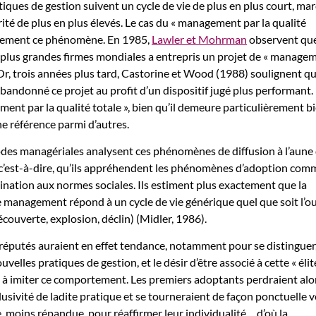
tiques de gestion suivent un cycle de vie de plus en plus court, ma
ité de plus en plus élevés. Le cas du « management par la qualité
faitement ce phénomène. En 1985,
Lawler et Mohrman
observent que
 plus grandes firmes mondiales a entrepris un projet de « manage
. Or, trois années plus tard, Castorine et Wood (1988) soulignent q
abandonné ce projet au profit d’un dispositif jugé plus performant.
ent par la qualité totale », bien qu’il demeure particulièrement b
e référence parmi d’autres.
des managériales analysent ces phénomènes de diffusion à l’aune 
 c’est-à-dire, qu’ils appréhendent les phénomènes d’adoption com
nation aux normes sociales. Ils estiment plus exactement que la
 management répond à un cycle de vie générique quel que soit l’ou
couverte, explosion, déclin) (Midler, 1986).
s réputés auraient en effet tendance, notamment pour se distinguer,
velles pratiques de gestion, et le désir d’être associé à cette « élit
s à imiter ce comportement. Les premiers adoptants perdraient alor
clusivité de ladite pratique et se tourneraient de façon ponctuelle v
 moins répandue, pour réaffirmer leur individualité… d’où la