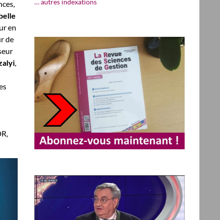
… autres indexations
nces,
belle
ur en
ur de
seur
alyi
,
es
DR,