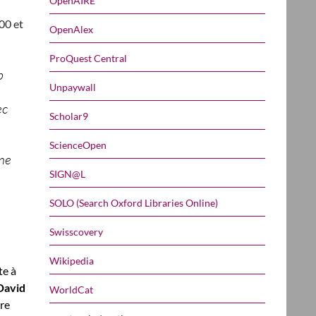
OpenAIRE
00 et
OpenAlex
ProQuest Central
b
Unpaywall
ec
Scholar9
ScienceOpen
nne
SIGN@L
SOLO (Search Oxford Libraries Online)
Swisscovery
Wikipedia
te à
David
WorldCat
ire