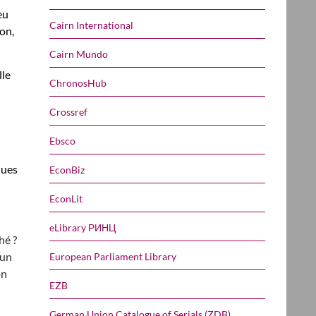
eu
Cairn International
on,
Cairn Mundo
lle
ChronosHub
Crossref
Ebsco
ques
EconBiz
EconLit
eLibrary РИНЦ
hé ?
cun
European Parliament Library
on
EZB
German Union Catalogue of Serials (ZDB)