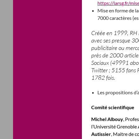
https://larsg.fr/mi
Mise en forme de la
7000 caractères (es
Créée en 1999, RH i
avec ses presque 300
publicitaire ou merc
près de 2000 articles
Sociaux (49991 abon
Twitter ; 5155 fans 
1782 fois.
Les propositions d’
Comité scientifique
Michel Albouy
, Profe
l’Université Grenoble
Autissier
, Maitre de c