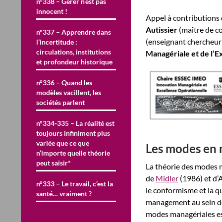
n°338 – Gérer n’est pas
innocent !
Appel à contributions
Autissier
(maître de c
n°337 – Apprendre dans
(enseignant chercheur 
l’incertitude :
circulations, institutions
Managériale et de l’
et profondeur historique
n°336 – Quand les
modèles vacillent, les
sociétés parlent
n°334-335 – La réalité est
toujours infiniment plus
variée que ce que
Les modes en
n’importe quelle théorie
peut saisir*
La théorie des modes m
de
Midler
(1986) et d’
n°333 – Le travail, c’est la
le conformisme et la q
santé… vraiment ?
management au sein de
modes managériales es