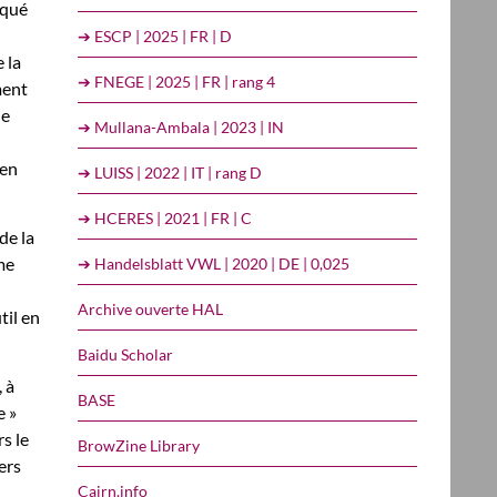
rqué
➔ ESCP | 2025 | FR | D
 la
➔ FNEGE | 2025 | FR | rang 4
ment
ue
➔ Mullana-Ambala | 2023 | IN
ien
➔ LUISS | 2022 | IT | rang D
➔ HCERES | 2021 | FR | C
de la
me
➔ Handelsblatt VWL | 2020 | DE | 0,025
Archive ouverte HAL
til en
Baidu Scholar
 à
BASE
e »
s le
BrowZine Library
ers
Cairn.info