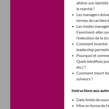
altérer son identité
le marché ?
Les managers doiven
termes de carrière i
Les modes managéria
Favorisent-elles un
l’exécution de la st
Comment inventer d
leadership permette
Pourquoi et commen
Quels bénéfices pou
etc.) ?
Comment meurt les 
suiveurs ?
Instructions aux aute
Date limite de soum
Mise en forme de l’