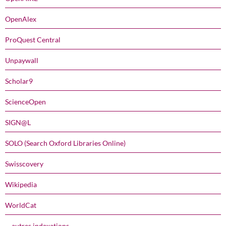
OpenAlex
ProQuest Central
Unpaywall
Scholar9
ScienceOpen
SIGN@L
SOLO (Search Oxford Libraries Online)
Swisscovery
Wikipedia
WorldCat
… autres indexations