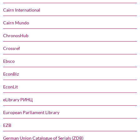
Cairn International
Cairn Mundo
ChronosHub
Crossref
Ebsco
EconBiz
EconLit
eLibrary РИНЦ
European Parliament Library
EZB
German Union Catalogue of Serials (ZDB)