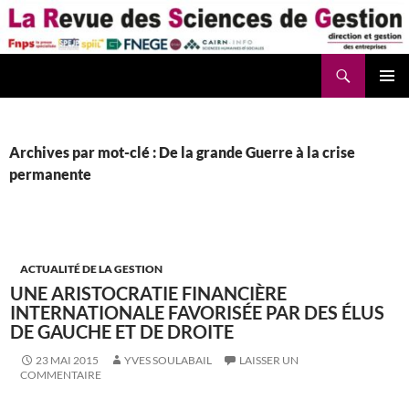
Aller
au
contenu
Recherche
La Revue des Sciences des Gestion – LaRSG.fr
Archives par mot-clé : De la grande Guerre à la crise
permanente
ACTUALITÉ DE LA GESTION
UNE ARISTOCRATIE FINANCIÈRE
INTERNATIONALE FAVORISÉE PAR DES ÉLUS
DE GAUCHE ET DE DROITE
23 MAI 2015
YVES SOULABAIL
LAISSER UN
COMMENTAIRE