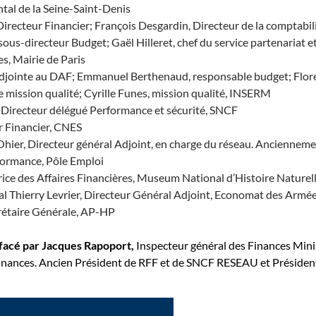
tal de la Seine-Saint-Denis
irecteur Financier; François Desgardin, Directeur de la comptabili
ous-directeur Budget; Gaël Hilleret, chef du service partenariat e
es, Mairie de Paris
adjointe au DAF; Emmanuel Berthenaud, responsable budget; Flor
 mission qualité; Cyrille Funes, mission qualité, INSERM
Directeur délégué Performance et sécurité, SNCF
ur Financier, CNES
hier, Directeur général Adjoint, en charge du réseau. Anciennem
formance, Pôle Emploi
ce des Affaires Financières, Museum National d’Histoire Naturel
l Thierry Levrier, Directeur Général Adjoint, Economat des Armé
crétaire Générale, AP-HP
éfacé par Jacques Rapoport,
Inspecteur général des Finances Mini
Finances. Ancien Président de RFF et de SNCF RESEAU et Présiden