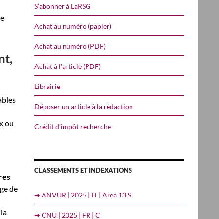
S’abonner à LaRSG
de
Achat au numéro (papier)
Achat au numéro (PDF)
nt,
Achat à l’article (PDF)
Librairie
ables
Déposer un article à la rédaction
ux ou
Crédit d’impôt recherche
CLASSEMENTS ET INDEXATIONS
res
age de
➔ ANVUR | 2025 | IT | Area 13 S
 la
➔ CNU | 2025 | FR | C