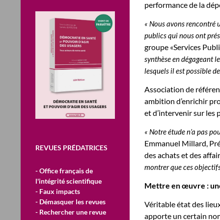
performance de la dép
« Nous avons rencontré u
publics qui nous ont prés
groupe «Services Publi
synthèse en dégageant les
lesquels il est possible de
Association de référen
ambition d’enrichir pr
et d’intervenir sur le
« Notre étude n’a pas pou
Emmanuel Millard, Prés
REVUES PRÉDATRICES
des achats et des affai
montrer que ces objectif
- Office français de
l'intégrité scientifique
Mettre en œuvre : une
- Faux impacts
- Démasquer les revues
Véritable état des lieu
- Rechercher une revue
apporte un certain no