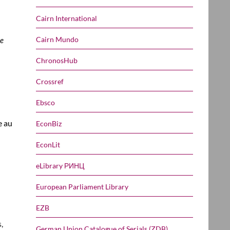
Cairn International
Cairn Mundo
de
ChronosHub
Crossref
Ebsco
e au
EconBiz
EconLit
eLibrary РИНЦ
European Parliament Library
EZB
,
German Union Catalogue of Serials (ZDB)