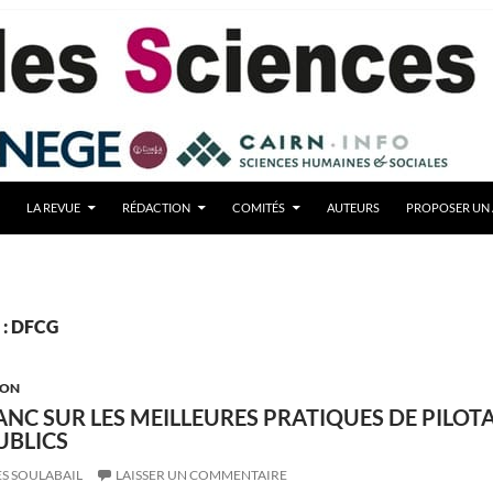
LA REVUE
RÉDACTION
COMITÉS
AUTEURS
PROPOSER UN 
 : DFCG
ION
LANC SUR LES MEILLEURES PRATIQUES DE PILOT
UBLICS
S SOULABAIL
LAISSER UN COMMENTAIRE