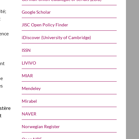
té;
Google Scholar
t
JISC Open Policy Finder
ence
iDiscover (University of Cambridge)
ISSN
LIVIVO
ent
MIAR
le
es
Mendeley
Mirabel
stère
NAVER
t
Norwegian Register