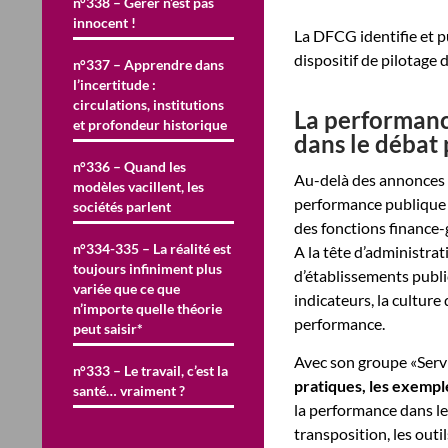
n°338 – Gérer n’est pas
innocent !
La DFCG identifie et p
dispositif de pilotage
n°337 – Apprendre dans
l’incertitude :
circulations, institutions
La performance
et profondeur historique
dans le débat
n°336 – Quand les
Au-delà des annonces p
modèles vacillent, les
performance publique :
sociétés parlent
des fonctions finance-
n°334-335 – La réalité est
A la tête d’administrat
toujours infiniment plus
d’établissements public
variée que ce que
indicateurs, la culture
n’importe quelle théorie
performance.
peut saisir*
Avec son groupe «Servi
n°333 – Le travail, c’est la
pratiques, les exempl
santé… vraiment ?
la performance dans l
transposition, les outil