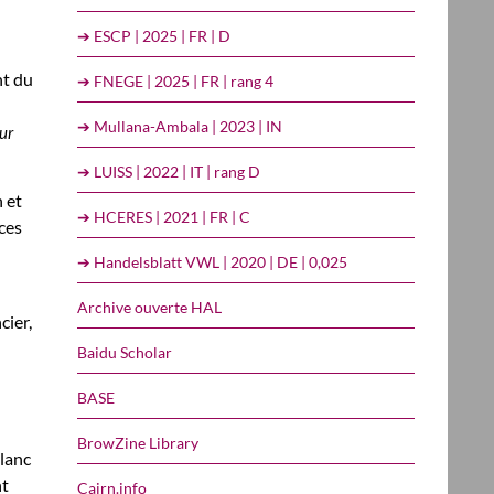
➔ ESCP | 2025 | FR | D
nt du
➔ FNEGE | 2025 | FR | rang 4
➔ Mullana-Ambala | 2023 | IN
ur
➔ LUISS | 2022 | IT | rang D
 et
➔ HCERES | 2021 | FR | C
ces
➔ Handelsblatt VWL | 2020 | DE | 0,025
Archive ouverte HAL
cier,
Baidu Scholar
BASE
BrowZine Library
Blanc
nt
Cairn.info