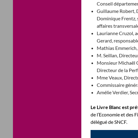
Conseil départemen
Guillaume Robert, D
Dominique Frentz, s
affaires transversal
Laurianne Cruzol, 
Gerard, responsable
Mathias Emmerich, 
M. Seillan, Directe
Monsieur Michaël O
Directeur de la Per
Mme Veaux, Directri
Commissaire généra
Amélie Verdier, Se
Le Livre Blanc est pr
de l’Economie et des 
délégué de SNCF.