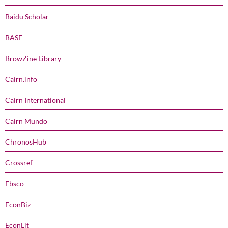
Baidu Scholar
BASE
BrowZine Library
Cairn.info
Cairn International
Cairn Mundo
ChronosHub
Crossref
Ebsco
EconBiz
EconLit