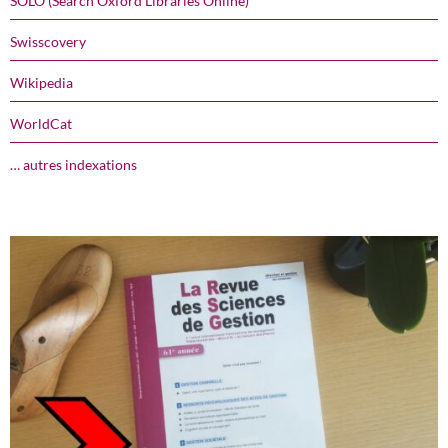
SOLO (Search Oxford Libraries Online)
Swisscovery
Wikipedia
WorldCat
… autres indexations