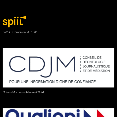
LaRSG est membre du SPIIL
Notre rédaction adhère au CDJM