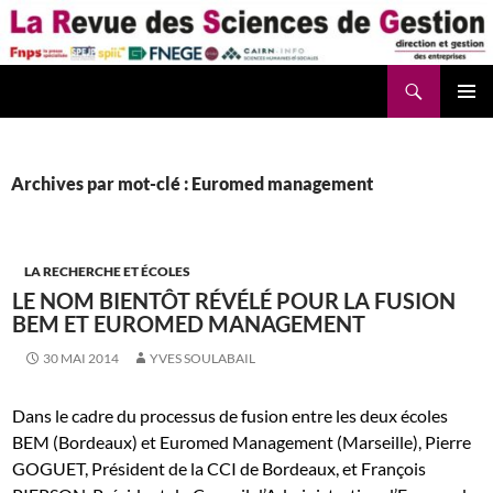
Aller
au
contenu
Recherche
La Revue des Sciences des Gestion – LaRSG.fr
Archives par mot-clé : Euromed management
LA RECHERCHE ET ÉCOLES
LE NOM BIENTÔT RÉVÉLÉ POUR LA FUSION
BEM ET EUROMED MANAGEMENT
30 MAI 2014
YVES SOULABAIL
Dans le cadre du processus de fusion entre les deux écoles
BEM (Bordeaux) et Euromed Management (Marseille), Pierre
GOGUET, Président de la CCI de Bordeaux, et François