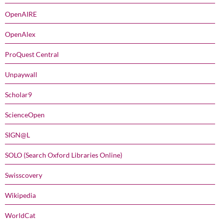
OpenAIRE
OpenAlex
ProQuest Central
Unpaywall
Scholar9
ScienceOpen
SIGN@L
SOLO (Search Oxford Libraries Online)
Swisscovery
Wikipedia
WorldCat