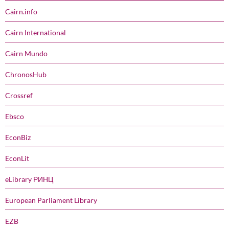
Cairn.info
Cairn International
Cairn Mundo
ChronosHub
Crossref
Ebsco
EconBiz
EconLit
eLibrary РИНЦ
European Parliament Library
EZB