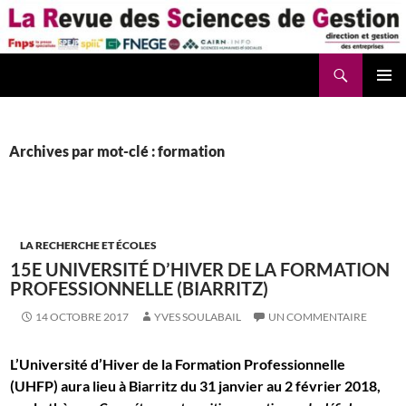
Aller
au
contenu
Recherche
La Revue des Sciences des Gestion – LaRSG.fr
Archives par mot-clé : formation
LA RECHERCHE ET ÉCOLES
15E UNIVERSITÉ D’HIVER DE LA FORMATION
PROFESSIONNELLE (BIARRITZ)
14 OCTOBRE 2017
YVES SOULABAIL
UN COMMENTAIRE
L’Université d’Hiver de la Formation Professionnelle
(UHFP) aura lieu à Biarritz du 31 janvier au 2 février 2018,