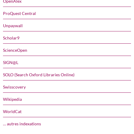
OpenAlex
ProQuest Central
Unpaywall
Scholar9
ScienceOpen
SIGN@L
SOLO (Search Oxford Libraries Online)
Swisscovery
Wikipedia
WorldCat
… autres indexations