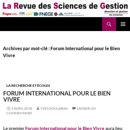
Aller
au
contenu
Recherche
La Revue des Sciences des Gestion – LaRSG.fr
Archives par mot-clé : Forum International pour le Bien
Vivre
LA RECHERCHE ET ÉCOLES
FORUM INTERNATIONAL POUR LE BIEN
VIVRE
2 AVRIL 2018
YVES SOULABAIL
LAISSER UN
COMMENTAIRE
Le premier
Forum International pour le Bien Vivre
aura lieu