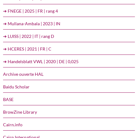
➔ FNEGE | 2025 | FR | rang 4
➔ Mullana-Ambala | 2023 | IN
➔ LUISS | 2022 | IT | rang D
➔ HCERES | 2021 | FR | C
➔ Handelsblatt VWL | 2020 | DE | 0,025
Archive ouverte HAL
Baidu Scholar
BASE
BrowZine Library
Cairn.info
Cairn International