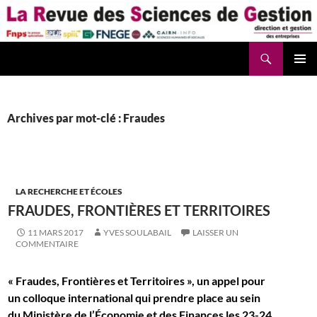
Aller
au
contenu
Recherche
La Revue des Sciences des Gestion – LaRSG.fr
Archives par mot-clé : Fraudes
LA RECHERCHE ET ÉCOLES
FRAUDES, FRONTIÈRES ET TERRITOIRES
11 MARS 2017
YVES SOULABAIL
LAISSER UN
COMMENTAIRE
« Fraudes, Frontières et Territoires », un appel pour
un colloque international qui prendre place au sein
du
Ministère de l’Économie et des Finances les
23-24