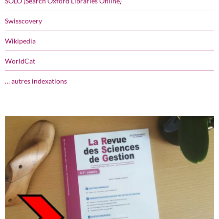
SOLO (Search Oxford Libraries Online)
Swisscovery
Wikipedia
WorldCat
… autres indexations