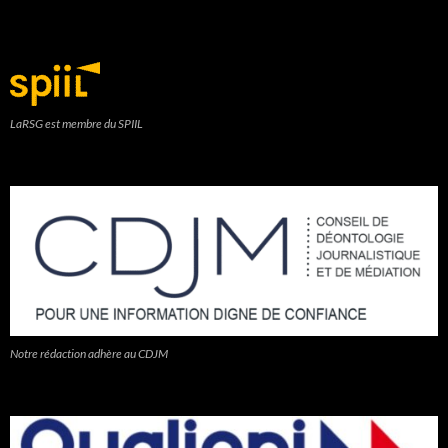
LaRSG est membre du SPIIL
Notre rédaction adhère au CDJM