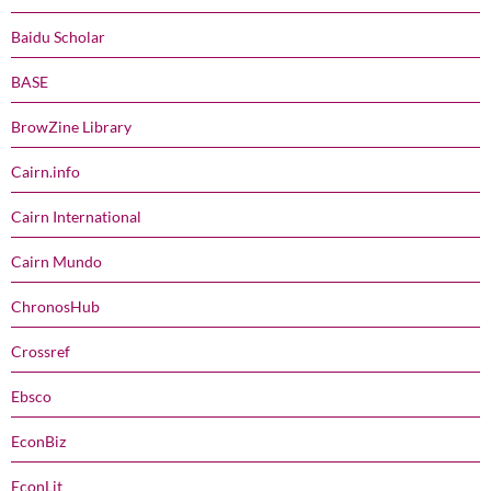
Baidu Scholar
BASE
BrowZine Library
Cairn.info
Cairn International
Cairn Mundo
ChronosHub
Crossref
Ebsco
EconBiz
EconLit