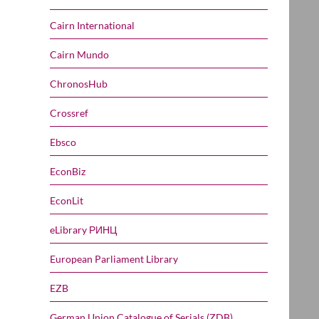
Cairn International
Cairn Mundo
ChronosHub
Crossref
Ebsco
EconBiz
EconLit
eLibrary РИНЦ
European Parliament Library
EZB
German Union Catalogue of Serials (ZDB)