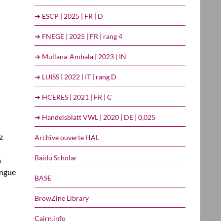
➔ ESCP | 2025 | FR | D
➔ FNEGE | 2025 | FR | rang 4
➔ Mullana-Ambala | 2023 | IN
➔ LUISS | 2022 | IT | rang D
➔ HCERES | 2021 | FR | C
➔ Handelsblatt VWL | 2020 | DE | 0,025
z
Archive ouverte HAL
Baidu Scholar
a
angue
BASE
BrowZine Library
Cairn.info