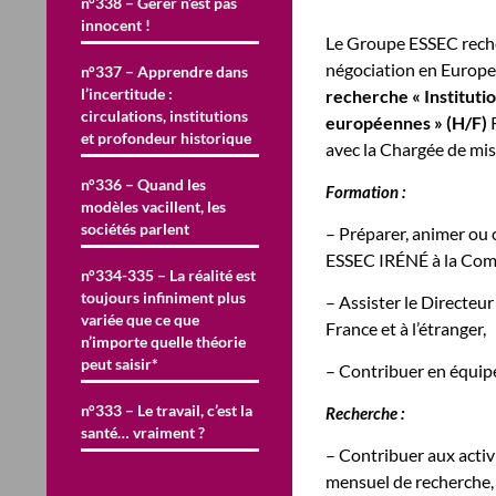
n°338 – Gérer n’est pas
innocent !
Le Groupe ESSEC reche
négociation en Europe
n°337 – Apprendre dans
l’incertitude :
recherche « Instituti
circulations, institutions
européennes » (H/F)
et profondeur historique
avec la Chargée de miss
n°336 – Quand les
Formation :
modèles vacillent, les
sociétés parlent
– Préparer, animer ou 
ESSEC IRÉNÉ à la Com
n°334-335 – La réalité est
toujours infiniment plus
– Assister le Directeu
variée que ce que
France et à l’étranger,
n’importe quelle théorie
peut saisir*
– Contribuer en équipe
n°333 – Le travail, c’est la
Recherche :
santé… vraiment ?
– Contribuer aux activi
mensuel de recherche,