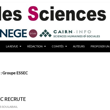
LA REVUE
RÉDACTION
COMITÉS
AUTEURS
PROPOSER UN 
 : Groupe ESSEC
EC RECRUTE
S SOULABAIL