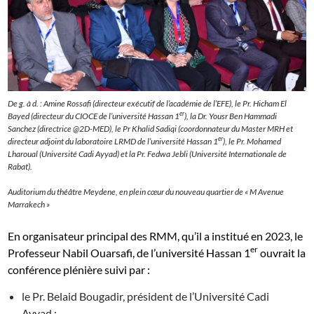
De g. à d. : Amine Rossafi (directeur exécutif de l’académie de l’EFE), le Pr. Hicham El
er
Bayed (directeur du CIOCE de l’université Hassan 1
), la Dr. Yousr Ben Hammadi
Sanchez (directrice @2D-MED), le Pr Khalid Sadiqi (coordonnateur du Master MRH et
er
directeur adjoint du laboratoire LRMD de l’université Hassan 1
), le Pr. Mohamed
Lharoual (Université Cadi Ayyad) et la Pr. Fedwa Jebli (Université Internationale de
Rabat).
Auditorium du théâtre Meydene, en plein cœur du nouveau quartier de « M Avenue
Marrakech »
En organisateur principal des RMM, qu’il a institué en 2023, le
er
Professeur Nabil Ouarsafi, de l’université Hassan 1
ouvrait la
conférence plénière suivi par :
le Pr. Belaid Bougadir, président de l’Université Cadi
Ayyad ;