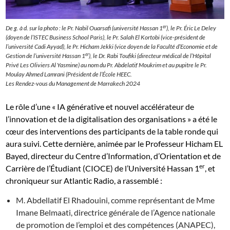
er
De g. à d. sur la photo : le Pr. Nabil Ouarsafi (université Hassan 1
), le Pr. Éric Le Deley
(doyen de l’ISTEC Business School Paris), le Pr. Salah El Kortobi (vice-président de
l’université Cadi Ayyad), le Pr. Hicham Jekki (vice doyen de la Faculté d’Economie et de
er
Gestion de l’université Hassan 1
), le Dr. Rabi Toufiki (directeur médical de l’Hôpital
Privé Les Oliviers Al Yasmine) au nom du Pr. Abdelatif Moukrim et au pupitre le Pr.
Moulay Ahmed Lamrani (Président de l’École HEEC.
Les Rendez-vous du Management de Marrakech 2024
Le rôle d’une « IA générative et nouvel accélérateur de
l’innovation et de la digitalisation des organisations » a été le
cœur des interventions des participants de la table ronde qui
aura suivi. Cette dernière, animée par le Professeur Hicham EL
Bayed, directeur du Centre d’Information, d’Orientation et de
er
Carrière de l’Étudiant (CIOCE) de l’Université Hassan 1
, et
chroniqueur sur Atlantic Radio, a rassemblé :
M. Abdellatif El Rhadouini, comme représentant de Mme
Imane Belmaati, directrice générale de l’Agence nationale
de promotion de l’emploi et des compétences (ANAPEC),