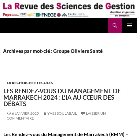
Aller
au
contenu
Recherche
La Revue des Sciences des Gestion – LaRSG.fr
Archives par mot-clé : Groupe Oliviers Santé
LA RECHERCHE ET ÉCOLES
LES RENDEZ-VOUS DU MANAGEMENT DE
MARRAKECH 2024 : L’IA AU CŒUR DES
DÉBATS
6 JANVIER 2025
YVES SOULABAIL
LAISSER UN
COMMENTAIRE
Les Rendez-vous du Management de Marrakech (RMM) –