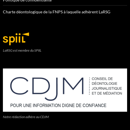
Charte déontologique de la FNPS à laquelle adhèrent LaRSG
LaRSG est membre du SPIIL
Notre rédaction adhère au CDJM