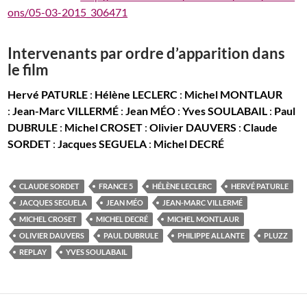
ons/05-03-2015_306471
Intervenants par ordre d’apparition dans
le film
Hervé PATURLE
:
Hélène LECLERC
:
Michel MONTLAUR
:
Jean-Marc VILLERMÉ
:
Jean MÉO
:
Yves SOULABAIL
:
Paul
DUBRULE
:
Michel CROSET
:
Olivier DAUVERS
:
Claude
SORDET
:
Jacques SEGUELA
:
Michel DECRÉ
CLAUDE SORDET
FRANCE 5
HÉLÈNE LECLERC
HERVÉ PATURLE
JACQUES SEGUELA
JEAN MÉO
JEAN-MARC VILLERMÉ
MICHEL CROSET
MICHEL DECRÉ
MICHEL MONTLAUR
OLIVIER DAUVERS
PAUL DUBRULE
PHILIPPE ALLANTE
PLUZZ
REPLAY
YVES SOULABAIL