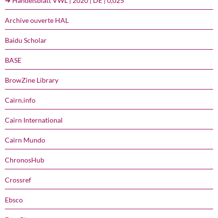
➔ Handelsblatt VWL | 2020 | DE | 0,025
Archive ouverte HAL
Baidu Scholar
BASE
BrowZine Library
Cairn.info
Cairn International
Cairn Mundo
ChronosHub
Crossref
Ebsco