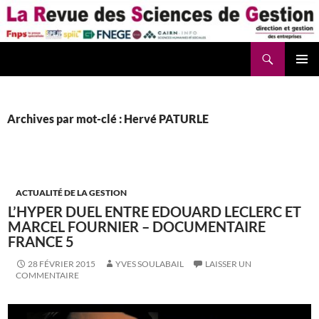
Aller
au
contenu
Recherche
La Revue des Sciences des Gestion – LaRSG.fr
Archives par mot-clé : Hervé PATURLE
ACTUALITÉ DE LA GESTION
L’HYPER DUEL ENTRE EDOUARD LECLERC ET
MARCEL FOURNIER – DOCUMENTAIRE
FRANCE 5
28 FÉVRIER 2015
YVES SOULABAIL
LAISSER UN
COMMENTAIRE