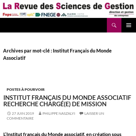
Aller
au
contenu
Recherche
La Revue des Sciences des Gestion – LaRSG.fr
Archives par mot-clé : Institut Français du Monde
Associatif
POSTES À POURVOIR
INSTITUT FRANÇAIS DU MONDE ASSOCIATIF
RECHERCHE CHARGÉ(E) DE MISSION
27 JUIN 2019
PHILIPPE NASZALYI
LAISSER UN
COMMENTAIRE
L’Institut français du Monde associatif, en création sous