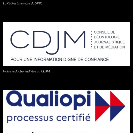
LaRSG est membre du SPIIL
Notre rédaction adhère au CDJM