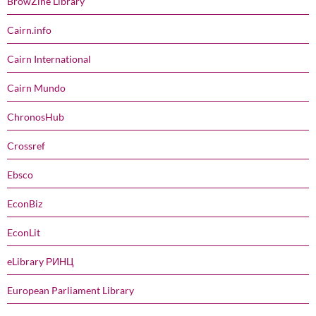
BrowZine Library
Cairn.info
Cairn International
Cairn Mundo
ChronosHub
Crossref
Ebsco
EconBiz
EconLit
eLibrary РИНЦ
European Parliament Library