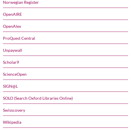
Norwegian Register
OpenAIRE
OpenAlex
ProQuest Central
Unpaywall
Scholar9
ScienceOpen
SIGN@L
SOLO (Search Oxford Libraries Online)
Swisscovery
Wikipedia