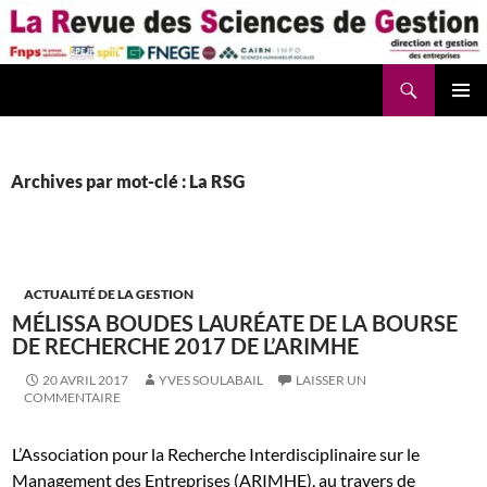
Aller
au
contenu
Recherche
La Revue des Sciences des Gestion – LaRSG.fr
Archives par mot-clé : La RSG
ACTUALITÉ DE LA GESTION
MÉLISSA BOUDES LAURÉATE DE LA BOURSE
DE RECHERCHE 2017 DE L’ARIMHE
20 AVRIL 2017
YVES SOULABAIL
LAISSER UN
COMMENTAIRE
L’Association pour la Recherche Interdisciplinaire sur le
Management des Entreprises (ARIMHE), au travers de