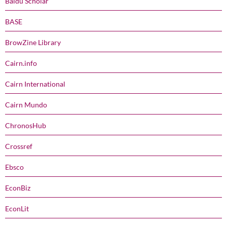
Baidu Scholar
BASE
BrowZine Library
Cairn.info
Cairn International
Cairn Mundo
ChronosHub
Crossref
Ebsco
EconBiz
EconLit