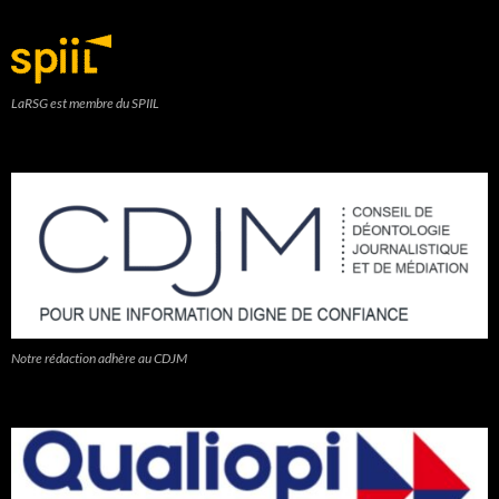
LaRSG est membre du SPIIL
Notre rédaction adhère au CDJM