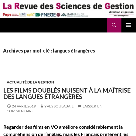
Aller
au
contenu
Recherche
La Revue des Sciences des Gestion – LaRSG.fr
Archives par mot-clé : langues étrangères
ACTUALITÉ DE LA GESTION
LES FILMS DOUBLÉS NUISENT À LA MAÎTRISE
DES LANGUES ÉTRANGÈRES
24 AVRIL 2019
YVES SOULABAIL
LAISSER UN
COMMENTAIRE
Regarder des films en VO améliore considérablement la
compréhension de l’anglais, mais les Français préfèrent les