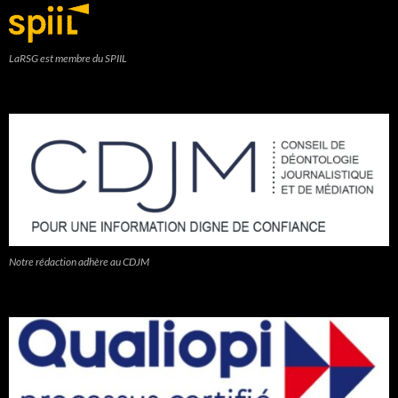
LaRSG est membre du SPIIL
Notre rédaction adhère au CDJM