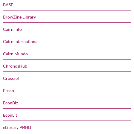
BASE
BrowZine Library
Cairn.info
Cairn International
Cairn Mundo
ChronosHub
Crossref
Ebsco
EconBiz
EconLit
eLibrary РИНЦ