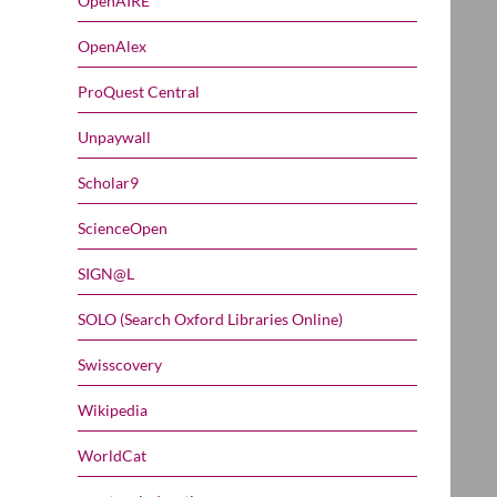
OpenAIRE
OpenAlex
ProQuest Central
Unpaywall
Scholar9
ScienceOpen
SIGN@L
SOLO (Search Oxford Libraries Online)
Swisscovery
Wikipedia
WorldCat