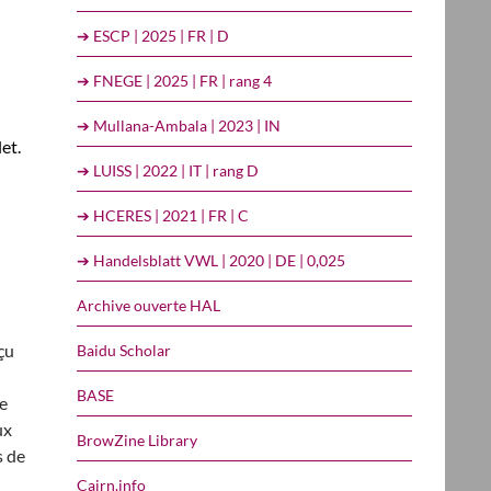
➔ ESCP | 2025 | FR | D
➔ FNEGE | 2025 | FR | rang 4
➔ Mullana-Ambala | 2023 | IN
et.
➔ LUISS | 2022 | IT | rang D
➔ HCERES | 2021 | FR | C
➔ Handelsblatt VWL | 2020 | DE | 0,025
Archive ouverte HAL
çu
Baidu Scholar
BASE
de
ux
BrowZine Library
s de
Cairn.info