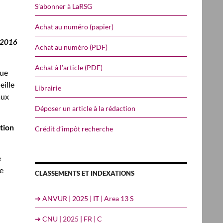
S’abonner à LaRSG
Achat au numéro (papier)
i 2016
Achat au numéro (PDF)
Achat à l’article (PDF)
que
eille
Librairie
aux
Déposer un article à la rédaction
ction
Crédit d’impôt recherche
e
ée
CLASSEMENTS ET INDEXATIONS
➔ ANVUR | 2025 | IT | Area 13 S
➔ CNU | 2025 | FR | C