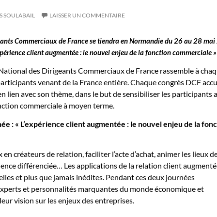
S SOULABAIL
LAISSER UN COMMENTAIRE
geants Commerciaux de France se tiendra en Normandie du 26 au 28 ma
xpérience client augmentée : le nouvel enjeu de la fonction commerciale
»
 National des Dirigeants Commerciaux de France rassemble à cha
participants venant de la France entière. Chaque congrès DCF accu
 lien avec son thème, dans le but de sensibiliser les participants 
onction commerciale à moyen terme.
ée :
«
L’expérience client augmentée
: le nouvel enjeu de la fon
en créateurs de relation, faciliter l’acte d’achat, animer les lieux d
ience différenciée… Les applications de la relation client augment
relles et plus que jamais inédites. Pendant ces deux journées
 experts et personnalités marquantes du monde économique et
eur vision sur les enjeux des entreprises.