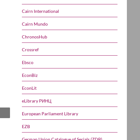
Cairn International
Cairn Mundo
ChronosHub
Crossref
Ebsco
EconBiz
EconLit
eLibrary РИНЦ
European Parliament Library
EZB
German Union Catalogue of Serials (ZDB)