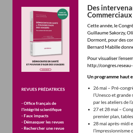
Des intervena
Commerciaux 
Cette année, le Congrè
Guillaume Sakorzy, Ol
Dormont, pour des conf
Bernard Mabille donne
Pour visualiser l’ensem
http://congres.reseau
Un programme haut en
26 mai – Pré-congrè
REVUES PRÉDATRICES
l’Unesco et grande
par les ateliers de 
- Office français de
27 et 28 mai – Cong
l'intégrité scientifique
- Faux impacts
premier plan, table
- Démasquer les revues
28 mai après-midi e
- Rechercher une revue
l’impressionnisme 