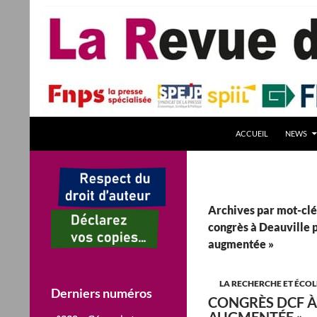
Aller
au
contenu
Recherche
La Revue des Sciences des Gestion – LaRSG.fr
ACCUEIL
NEWS
Première revue francophone de
management – Revue gestion
REVUE GESTION Revues de Gestion
Archives par mot-clé
congrès à Deauville p
augmentée »
LA RECHERCHE ET ÉCOL
Derniers numéros
CONGRÈS DCF À 