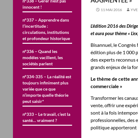
AUGMENTÉE »
n°338 – Gérer n’est pas
innocent !
11 MAI 2016
YVE
n°337 – Apprendre dans
L’édition 2016 des Diri
l’incertitude :
circulations, institutions
et aura pour thème «
L’e
et profondeur historique
Bisannuel, le Congrès
n°336 – Quand les
édition plus de 1 000 
modèles vacillent, les
des experts reconnus en
sociétés parlent
grands enjeux de la f
n°334-335 – La réalité est
Le thème de cette ann
toujours infiniment plus
commerciale
»
variée que ce que
n’importe quelle théorie
Transformer les canaux 
peut saisir*
vente, offrir une expér
sont à la fois intempo
n°333 – Le travail, c’est la
professionnelles, des
santé… vraiment ?
politique apporteront l