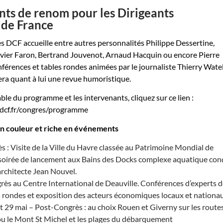
nts de renom pour les Dirigeants
de France
s DCF accueille entre autres personnalités Philippe Dessertine,
ivier Faron, Bertrand Jouvenot, Arnaud Hacquin ou encore Pierre
érences et tables rondes animées par le journaliste Thierry Watel
ra quant à lui une revue humoristique.
ble du programme et les intervenants, cliquez sur ce lien :
-dcf.fr/congres/programme
 couleur et riche en événements
s : Visite de la Ville du Havre classée au Patrimoine Mondial de
 soirée de lancement aux Bains des Docks complexe aquatique con
l’architecte Jean Nouvel.
rès au Centre International de Deauville. Conférences d’experts 
s rondes et exposition des acteurs économiques locaux et nationa
t 29 mai – Post-Congrès : au choix Rouen et Giverny sur les route
ou le Mont St Michel et les plages du débarquement