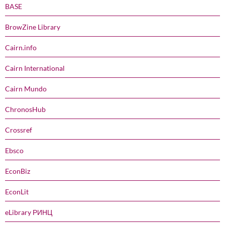
BASE
BrowZine Library
Cairn.info
Cairn International
Cairn Mundo
ChronosHub
Crossref
Ebsco
EconBiz
EconLit
eLibrary РИНЦ