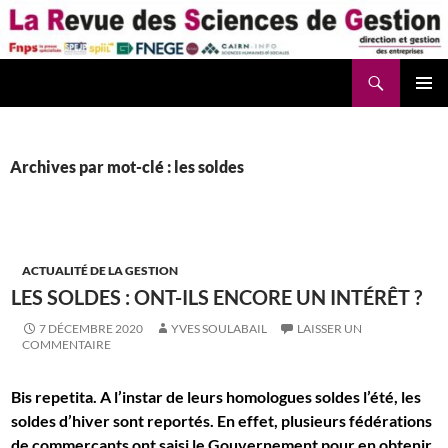
Aller
au
contenu
Recherche
La Revue des Sciences des Gestion – LaRSG.fr
Archives par mot-clé : les soldes
ACTUALITÉ DE LA GESTION
LES SOLDES : ONT-ILS ENCORE UN INTÉRÊT ?
7 DÉCEMBRE 2020
YVES SOULABAIL
LAISSER UN
COMMENTAIRE
Bis repetita. A l’instar de leurs homologues soldes l’été, les
soldes d’hiver sont reportés. En effet, plusieurs fédérations
de commerçants ont saisi le Gouvernement pour en obtenir