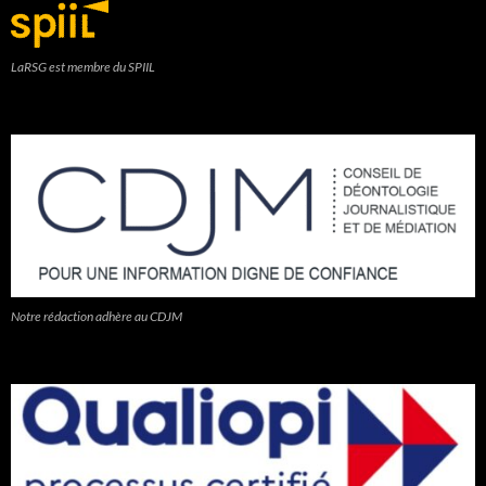
LaRSG est membre du SPIIL
Notre rédaction adhère au CDJM