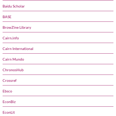
Baidu Scholar
BASE
BrowZine Library
Cairn.info
Cairn International
Cairn Mundo
ChronosHub
Crossref
Ebsco
EconBiz
EconLit