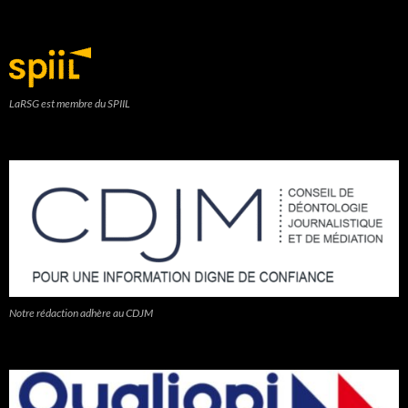
LaRSG est membre du SPIIL
Notre rédaction adhère au CDJM