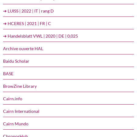
➔ LUISS | 2022 | IT | rang D
➔ HCERES | 2021 | FR | C
➔ Handelsblatt VWL | 2020 | DE | 0,025
Archive ouverte HAL
Baidu Scholar
BASE
BrowZine Library
Cairn.info
Cairn International
Cairn Mundo
ChronosHub