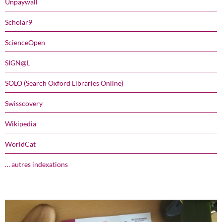
Unpaywall
Scholar9
ScienceOpen
SIGN@L
SOLO (Search Oxford Libraries Online)
Swisscovery
Wikipedia
WorldCat
… autres indexations