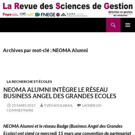
Aller
au
contenu
Recherche
La Revue des Sciences des Gestion – LaRSG.fr
Archives par mot-clé : NEOMA Alumni
LA RECHERCHE ET ÉCOLES
NEOMA ALUMNI INTÈGRE LE RÉSEAU
BUSINESS ANGEL DES GRANDES ECOLES
25 MARS 2017
YVES SOULABAIL
LAISSER UN
COMMENTAIRE
NEOMA Alumni et le réseau Badge (Business Angel des Grandes
Ecoles) ont signé ce mercredi 15 mars une convention de partenariat