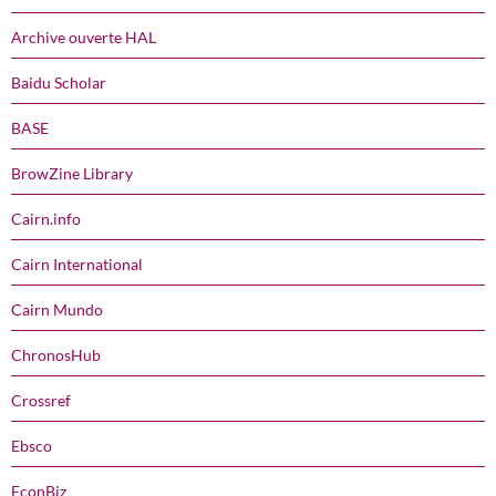
Archive ouverte HAL
Baidu Scholar
BASE
BrowZine Library
Cairn.info
Cairn International
Cairn Mundo
ChronosHub
Crossref
Ebsco
EconBiz