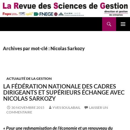
Aller
au
contenu
Recherche
La Revue des Sciences des Gestion – LaRSG.fr
Archives par mot-clé : Nicolas Sarkozy
ACTUALITÉ DE LA GESTION
LA FÉDÉRATION NATIONALE DES CADRES
DIRIGEANTS ET SUPÉRIEURS ÉCHANGE AVEC
NICOLAS SARKOZY
30 NOVEMBRE 2015
YVES SOULABAIL
LAISSER UN
COMMENTAIRE
« Pour une redynamisation de l’économie et un renouveau du