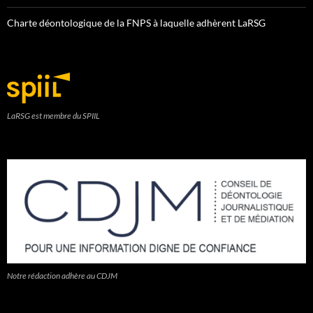
Charte déontologique de la FNPS à laquelle adhèrent LaRSG
LaRSG est membre du SPIIL
Notre rédaction adhère au CDJM