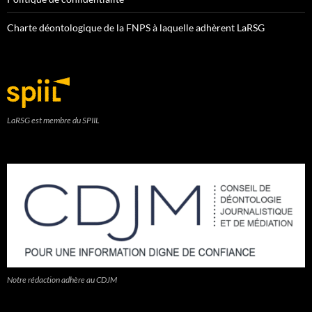
Charte déontologique de la FNPS à laquelle adhèrent LaRSG
LaRSG est membre du SPIIL
Notre rédaction adhère au CDJM