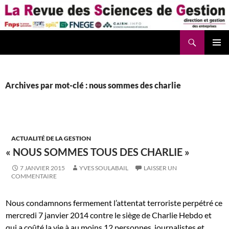
Aller
au
contenu
Recherche
La Revue des Sciences des Gestion – LaRSG.fr
Archives par mot-clé : nous sommes des charlie
ACTUALITÉ DE LA GESTION
« NOUS SOMMES TOUS DES CHARLIE »
7 JANVIER 2015
YVES SOULABAIL
LAISSER UN
COMMENTAIRE
Nous condamnons fermement l’attentat terroriste perpétré ce
mercredi 7 janvier 2014 contre le siège de Charlie Hebdo et
qui a coûté la vie à au moins 12 personnes, journalistes et