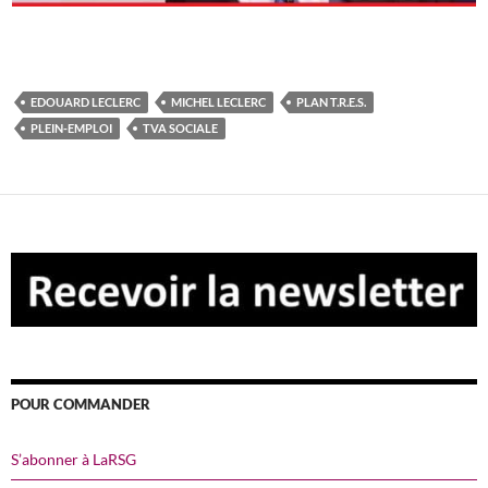
EDOUARD LECLERC
MICHEL LECLERC
PLAN T.R.E.S.
PLEIN-EMPLOI
TVA SOCIALE
POUR COMMANDER
S’abonner à LaRSG