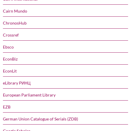
Cairn Mundo
ChronosHub
Crossref
Ebsco
EconBiz
EconLit
eLibrary РИНЦ
European Parliament Library
EZB
German Union Catalogue of Serials (ZDB)
Google Scholar