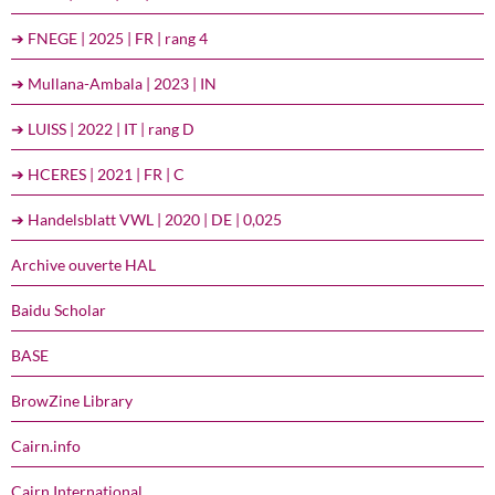
➔ FNEGE | 2025 | FR | rang 4
➔ Mullana-Ambala | 2023 | IN
➔ LUISS | 2022 | IT | rang D
➔ HCERES | 2021 | FR | C
➔ Handelsblatt VWL | 2020 | DE | 0,025
Archive ouverte HAL
Baidu Scholar
BASE
BrowZine Library
Cairn.info
Cairn International