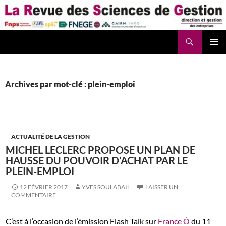
Aller
au
contenu
Recherche
La Revue des Sciences des Gestion – LaRSG.fr
Archives par mot-clé : plein-emploi
ACTUALITÉ DE LA GESTION
MICHEL LECLERC PROPOSE UN PLAN DE
HAUSSE DU POUVOIR D’ACHAT PAR LE
PLEIN-EMPLOI
12 FÉVRIER 2017
YVES SOULABAIL
LAISSER UN
COMMENTAIRE
C’est à l’occasion de l’émission Flash Talk sur
France Ô
du 11