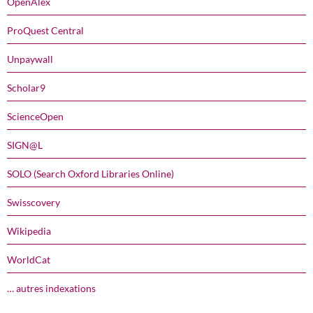
OpenAlex
ProQuest Central
Unpaywall
Scholar9
ScienceOpen
SIGN@L
SOLO (Search Oxford Libraries Online)
Swisscovery
Wikipedia
WorldCat
… autres indexations