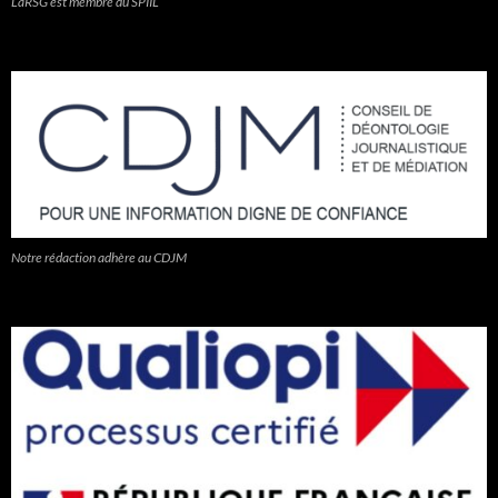
LaRSG est membre du SPIIL
Notre rédaction adhère au CDJM