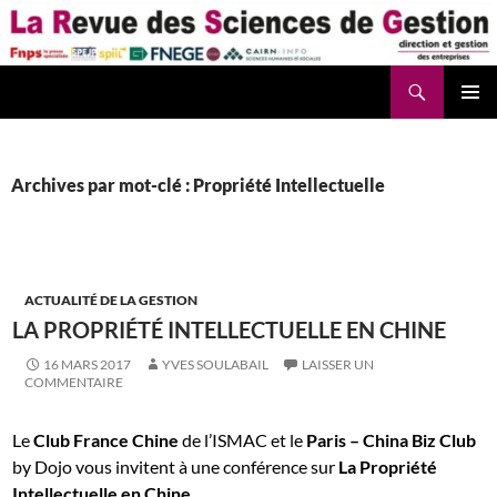
Aller
au
contenu
Recherche
La Revue des Sciences des Gestion – LaRSG.fr
Archives par mot-clé : Propriété Intellectuelle
ACTUALITÉ DE LA GESTION
LA PROPRIÉTÉ INTELLECTUELLE EN CHINE
16 MARS 2017
YVES SOULABAIL
LAISSER UN
COMMENTAIRE
Le
Club France Chine
de l’ISMAC et le
Paris – China Biz Club
by Dojo vous invitent à une conférence sur
La Propriété
Intellectuelle en Chine
.