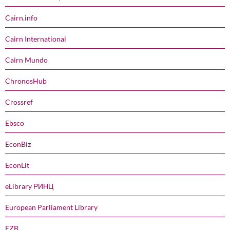
Cairn.info
Cairn International
Cairn Mundo
ChronosHub
Crossref
Ebsco
EconBiz
EconLit
eLibrary РИНЦ
European Parliament Library
EZB