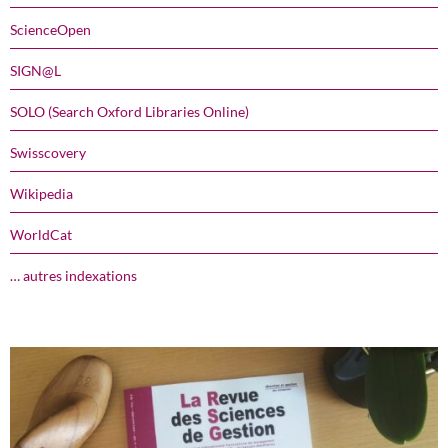
ScienceOpen
SIGN@L
SOLO (Search Oxford Libraries Online)
Swisscovery
Wikipedia
WorldCat
… autres indexations