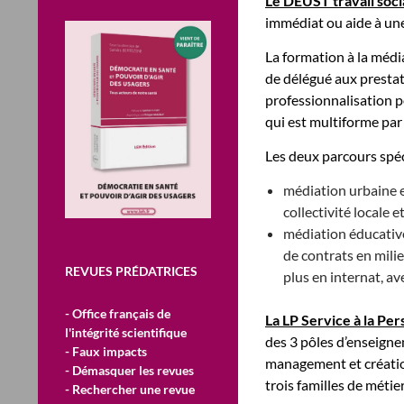
Le DEUST travail soci
immédiat ou aide à une
La formation à la médi
de délégué aux prestati
professionnalisation po
qui est multiforme par 
Les deux parcours spéc
médiation urbaine e
collectivité locale e
médiation éducative
de contrats en milie
REVUES PRÉDATRICES
plus en internat, av
- Office français de
La LP Service à la Pe
l'intégrité scientifique
des 3 pôles d’enseigne
- Faux impacts
management et création
- Démasquer les revues
trois familles de métier
- Rechercher une revue