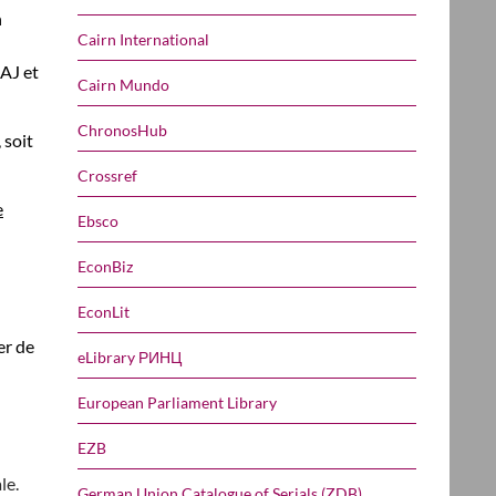
n
Cairn International
AJ et
Cairn Mundo
ChronosHub
 soit
Crossref
e
Ebsco
EconBiz
EconLit
er de
eLibrary РИНЦ
European Parliament Library
EZB
le.
German Union Catalogue of Serials (ZDB)