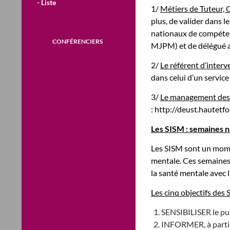
- Liste
1/
Métiers de Tuteur, 
plus, de valider dans le
nationaux de compéten
CONFÉRENCIERS
MJPM) et de délégué au
2/
Le référent d’interv
dans celui d’un servic
3/
Le management des é
: http://deust.hautetf
Les SISM : semaines n
Les SISM sont un momen
mentale. Ces semaines 
la santé mentale avec 
Les cinq objectifs des
SENSIBILISER le pub
INFORMER, à partir 