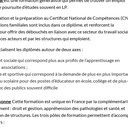
al
est une formation généraliste qui permet de trouver un emploi
 poursuite d’études souvent en LP.
ation et la préparation au Certificat National de Compétences (C
ons familiales sont inclus dans ce diplôme, et renforcent la
ur offrir des débouchés en liaison avec ce secteur du travail socia
ces acteurs et par les structures qui emploient.
ialisent les diplômés autour de deux axes :
t sociale qui correspond plus aux profils de l’apprentissage en
t associations ;
 et sportive qui correspond à la demande de plus en plus importa
u scolaire pour des postes d’éducateur en école, collège et de plus
ec des publics souvent difficile
rsonne
Cette formation est unique en France par la complémentari
ment : droit et gestion, appréhension des pathologies et santé, et
 de structures. Les trois pôles de formation permettent d’accomp
s :