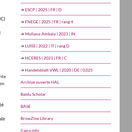
➔ ESCP | 2025 | FR | D
NC)
➔ FNEGE | 2025 | FR | rang 4
l
➔ Mullana-Ambala | 2023 | IN
➔ LUISS | 2022 | IT | rang D
➔ HCERES | 2021 | FR | C
➔ Handelsblatt VWL | 2020 | DE | 0,025
nte
Archive ouverte HAL
 en
Baidu Scholar
té
BASE
BrowZine Library
lir
Cairn.info