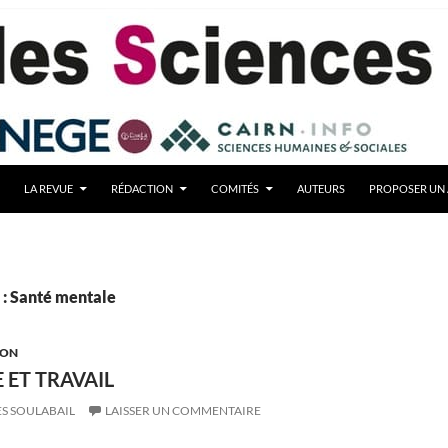
LA REVUE
RÉDACTION
COMITÉS
AUTEURS
PROPOSER UN 
 : Santé mentale
ION
 ET TRAVAIL
S SOULABAIL
LAISSER UN COMMENTAIRE