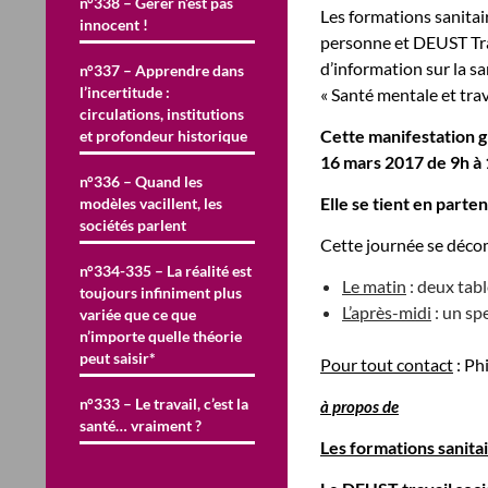
n°338 – Gérer n’est pas
Les formations sanitair
innocent !
personne et DEUST Tra
d’information sur la s
n°337 – Apprendre dans
l’incertitude :
« Santé mentale et trava
circulations, institutions
Cette manifestation gr
et profondeur historique
16 mars 2017 de 9h à
n°336 – Quand les
Elle se tient en part
modèles vacillent, les
sociétés parlent
Cette journée se déco
n°334-335 – La réalité est
Le matin
: deux tab
toujours infiniment plus
L’après-midi
: un sp
variée que ce que
n’importe quelle théorie
peut saisir*
Pour tout contact
: Ph
n°333 – Le travail, c’est la
à propos de
santé… vraiment ?
Les formations sanitai