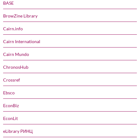
BASE
BrowZine Library
Cairn.info
Cairn International
Cairn Mundo
ChronosHub
Crossref
Ebsco
EconBiz
EconLit
eLibrary РИНЦ