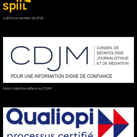
LaRSG est membre du SPIIL
Notre rédaction adhère au CDJM