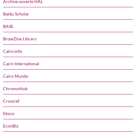
Archive ouverte HAL
Baidu Scholar
BASE
BrowZine Library
Cairn.info
Cairn International
Cairn Mundo
ChronosHub
Crossref
Ebsco
EconBiz