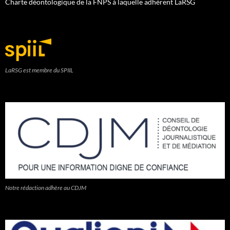
Charte déontologique de la FNPS à laquelle adhèrent LaRSG
LaRSG est membre du SPIIL
Notre rédaction adhère au CDJM