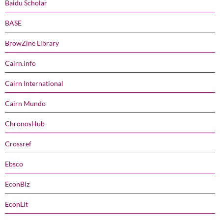
Baidu Scholar
BASE
BrowZine Library
Cairn.info
Cairn International
Cairn Mundo
ChronosHub
Crossref
Ebsco
EconBiz
EconLit