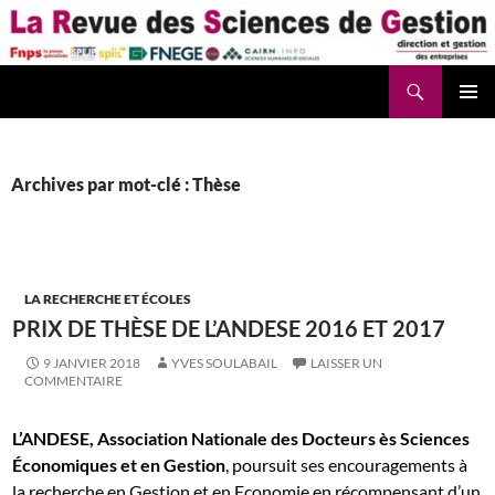
Aller
au
contenu
Recherche
La Revue des Sciences des Gestion – LaRSG.fr
Archives par mot-clé : Thèse
LA RECHERCHE ET ÉCOLES
PRIX DE THÈSE DE L’ANDESE 2016 ET 2017
9 JANVIER 2018
YVES SOULABAIL
LAISSER UN
COMMENTAIRE
L’ANDESE, Association Nationale des Docteurs ès Sciences
Économiques et en Gestion
, poursuit ses encouragements à
la recherche en Gestion et en Economie en récompensant d’un