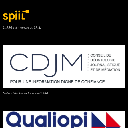
LaRSG est membre du SPIIL
Notre rédaction adhère au CDJM