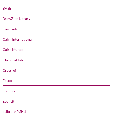
BASE
BrowZine Library
Cairn.info
Cairn International
Cairn Mundo
ChronosHub
Crossref
Ebsco
EconBiz
EconLit
eLibrary РИНЦ