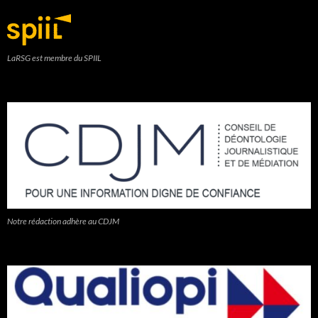
LaRSG est membre du SPIIL
Notre rédaction adhère au CDJM