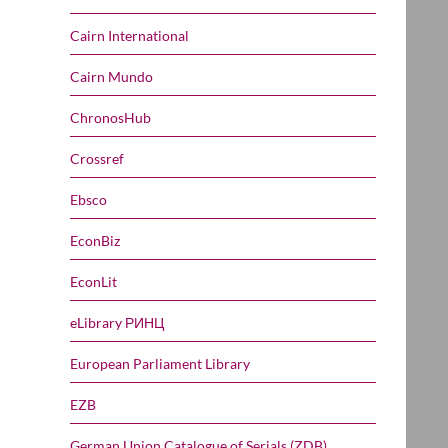
Cairn International
Cairn Mundo
ChronosHub
Crossref
Ebsco
EconBiz
EconLit
eLibrary РИНЦ
European Parliament Library
EZB
German Union Catalogue of Serials (ZDB)