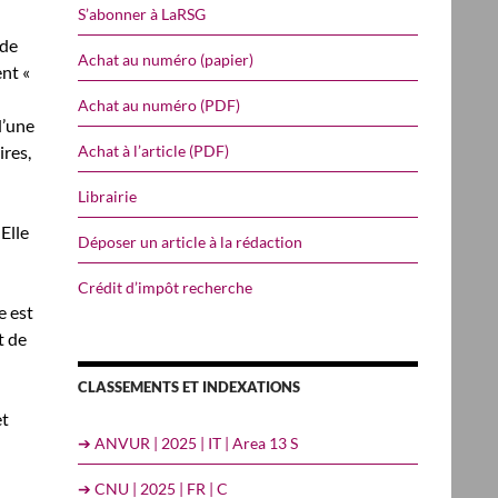
S’abonner à LaRSG
 de
Achat au numéro (papier)
nt «
Achat au numéro (PDF)
d’une
Achat à l’article (PDF)
ires,
Librairie
Elle
Déposer un article à la rédaction
Crédit d’impôt recherche
e est
t de
CLASSEMENTS ET INDEXATIONS
et
➔ ANVUR | 2025 | IT | Area 13 S
➔ CNU | 2025 | FR | C