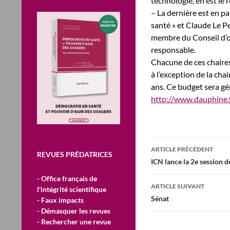
technologie, en est le 
– La dernière est en pa
santé » et Claude Le P
membre du Conseil d’or
responsable.
Chacune de ces chaire
à l’exception de la ch
ans. Ce budget sera gér
http://www.dauphine.
Navigation
ARTICLE PRÉCÉDENT
REVUES PRÉDATRICES
des
ICN lance la 2e session 
articles
- Office français de
ARTICLE SUIVANT
l'intégrité scientifique
Sénat
- Faux impacts
- Démasquer les revues
- Rechercher une revue