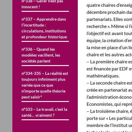
n°338 – Gérer n’est pas
quatre chaires d’ensei
innocent !
décembre prochain dans
partenariats. Elles so
n°337 – Apprendre dans
l’incertitude :
recherche ». Même si l
circulations, institutions
l’objectif est avant t
et profondeur historique
équipe, la création d’
la mise en place d’un li
n°336 – Quand les
chaire et les autres ac
modèles vacillent, les
sociétés parlent
– La première chaire e
est financée par EDF e
n°334-335 – La réalité est
mathématiques.
toujours infiniment plus
– La seconde chaire est
variée que ce que
créée en partenariat av
n’importe quelle théorie
l’administration écono
peut saisir*
Economistes, qui repr
n°333 – Le travail, c’est la
– La troisième chaire,
santé… vraiment ?
porte sur « Les particu
membre de l’Institut un