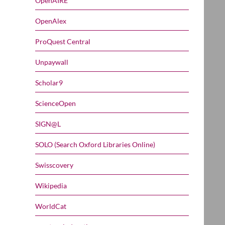
OpenAIRE
OpenAlex
ProQuest Central
Unpaywall
Scholar9
ScienceOpen
SIGN@L
SOLO (Search Oxford Libraries Online)
Swisscovery
Wikipedia
WorldCat