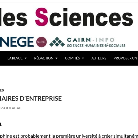
LA REVUE
RÉDACTION
COMITÉS
AUTEURS
PROPOSER UN 
ES
HAIRES D’ENTREPRISE
S SOULABAIL
4.
uphine est probablement la première université à créer simultané