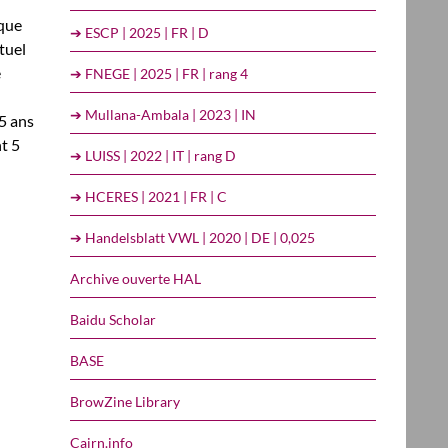
sque
➔ ESCP | 2025 | FR | D
tuel
e
➔ FNEGE | 2025 | FR | rang 4
➔ Mullana-Ambala | 2023 | IN
5 ans
t 5
➔ LUISS | 2022 | IT | rang D
➔ HCERES | 2021 | FR | C
➔ Handelsblatt VWL | 2020 | DE | 0,025
Archive ouverte HAL
Baidu Scholar
BASE
BrowZine Library
Cairn.info