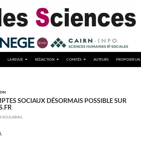
LA REVUE
RÉDACTION
COMITÉS
AUTEURS
PROPOSER UN 
ION
PTES SOCIAUX DÉSORMAIS POSSIBLE SUR
S.FR
S SOULABAIL
.