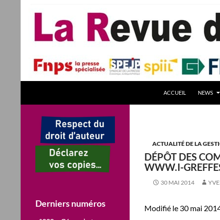
Aller
au
contenu
Recherche
La Revue des Sciences des Gestion – LaRSG.fr
ACCUEIL
NEWS
Première revue francophone de
management – Revue gestion
REVUE GESTION Revues de Gestion
ACTUALITÉ DE LA GEST
DÉPÔT DES COM
WWW.I-GREFFE
30 MAI 2014
YVE
Derniers numéros
Modifié le 30 mai 2014