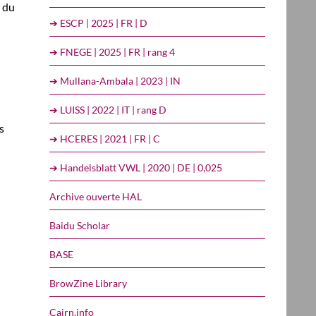
s du
➔ ESCP | 2025 | FR | D
➔ FNEGE | 2025 | FR | rang 4
➔ Mullana-Ambala | 2023 | IN
➔ LUISS | 2022 | IT | rang D
s
➔ HCERES | 2021 | FR | C
➔ Handelsblatt VWL | 2020 | DE | 0,025
Archive ouverte HAL
Baidu Scholar
BASE
BrowZine Library
Cairn.info