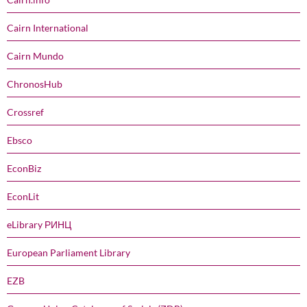
Cairn International
Cairn Mundo
ChronosHub
Crossref
Ebsco
EconBiz
EconLit
eLibrary РИНЦ
European Parliament Library
EZB