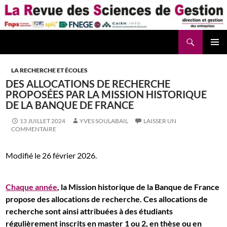
Aller
au
contenu
Recherche
La Revue des Sciences des Gestion – LaRSG.fr
LA RECHERCHE ET ÉCOLES
DES ALLOCATIONS DE RECHERCHE
PROPOSÉES PAR LA MISSION HISTORIQUE
DE LA BANQUE DE FRANCE
13 JUILLET 2024
YVES SOULABAIL
LAISSER UN
COMMENTAIRE
Modifié le 26 février 2026.
Chaque année
, la Mission historique de la Banque de France
propose des allocations de recherche. Ces allocations de
recherche sont ainsi attribuées à des étudiants
régulièrement inscrits en master 1 ou 2, en thèse ou en