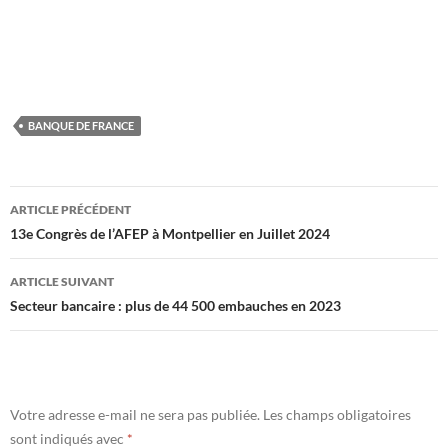
BANQUE DE FRANCE
Navigation
ARTICLE PRÉCÉDENT
des
13e Congrès de l’AFEP à Montpellier en Juillet 2024
articles
ARTICLE SUIVANT
Secteur bancaire : plus de 44 500 embauches en 2023
Votre adresse e-mail ne sera pas publiée.
Les champs obligatoires
sont indiqués avec
*