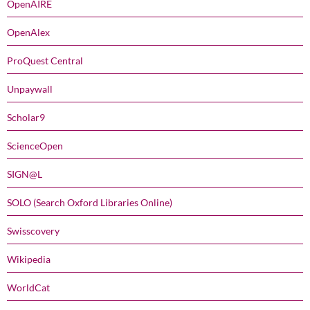
OpenAIRE
OpenAlex
ProQuest Central
Unpaywall
Scholar9
ScienceOpen
SIGN@L
SOLO (Search Oxford Libraries Online)
Swisscovery
Wikipedia
WorldCat