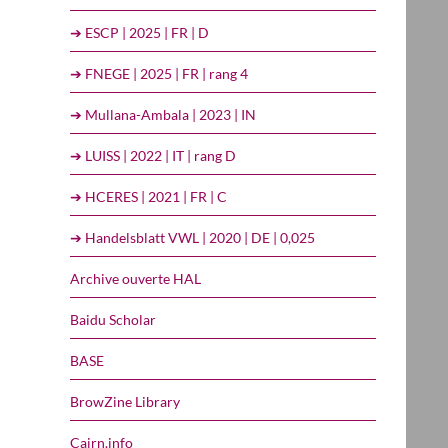
➔ ESCP | 2025 | FR | D
➔ FNEGE | 2025 | FR | rang 4
➔ Mullana-Ambala | 2023 | IN
➔ LUISS | 2022 | IT | rang D
➔ HCERES | 2021 | FR | C
➔ Handelsblatt VWL | 2020 | DE | 0,025
Archive ouverte HAL
Baidu Scholar
BASE
BrowZine Library
Cairn.info