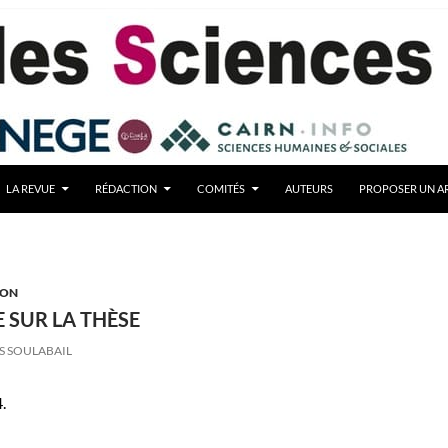
LA REVUE
RÉDACTION
COMITÉS
AUTEURS
PROPOSER UN AR
ION
SUR LA THÈSE
S SOULABAIL
.