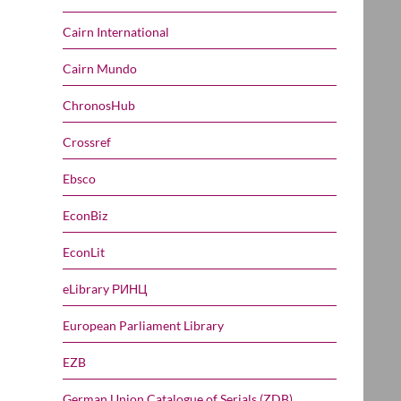
Cairn International
Cairn Mundo
ChronosHub
Crossref
Ebsco
EconBiz
EconLit
eLibrary РИНЦ
European Parliament Library
EZB
German Union Catalogue of Serials (ZDB)