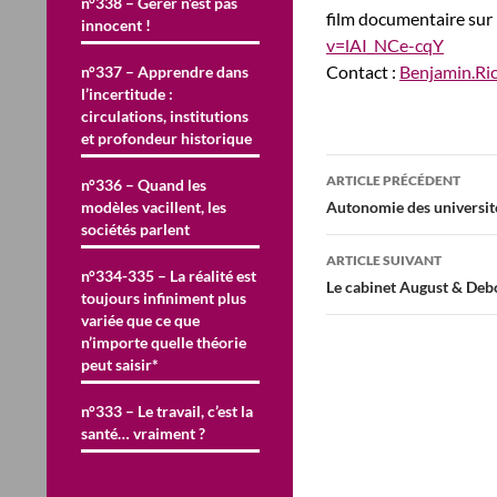
n°338 – Gérer n’est pas
film documentaire sur 
innocent !
v=lAI_NCe-cqY
Contact :
Benjamin.Ri
n°337 – Apprendre dans
l’incertitude :
circulations, institutions
et profondeur historique
Navigation
ARTICLE PRÉCÉDENT
n°336 – Quand les
des
modèles vacillent, les
Autonomie des universi
sociétés parlent
articles
ARTICLE SUIVANT
n°334-335 – La réalité est
Le cabinet August & Deb
toujours infiniment plus
variée que ce que
n’importe quelle théorie
peut saisir*
n°333 – Le travail, c’est la
santé… vraiment ?