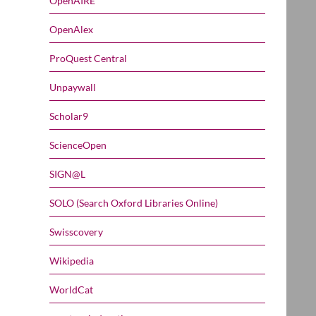
OpenAIRE
OpenAlex
ProQuest Central
Unpaywall
Scholar9
ScienceOpen
SIGN@L
SOLO (Search Oxford Libraries Online)
Swisscovery
Wikipedia
WorldCat