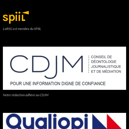
LaRSG est membre du SPIIL
Notre rédaction adhère au CDJM