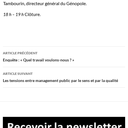
Tambourin, directeur général du Génopole.
Clôture.
18 h – 19 h
Navigation
ARTICLE PRÉCÉDENT
des
Enquête : « Quel travail voulons-nous ? »
articles
ARTICLE SUIVANT
Les tensions entre management public par le sens et par la qualité