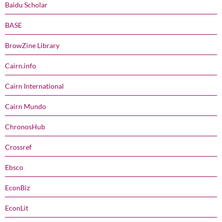
Baidu Scholar
BASE
BrowZine Library
Cairn.info
Cairn International
Cairn Mundo
ChronosHub
Crossref
Ebsco
EconBiz
EconLit